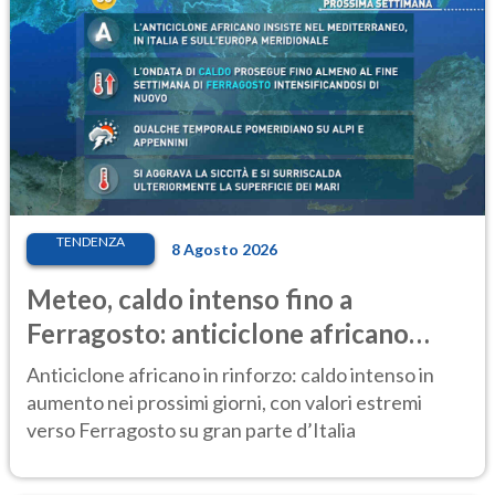
TENDENZA
8 Agosto 2026
Meteo, caldo intenso fino a
Ferragosto: anticiclone africano
ancora protagonista
Anticiclone africano in rinforzo: caldo intenso in
aumento nei prossimi giorni, con valori estremi
verso Ferragosto su gran parte d’Italia