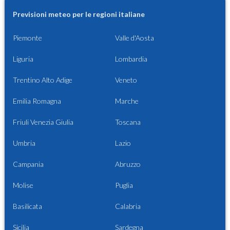
Previsioni meteo per le regioni italiane
Piemonte
Valle d'Aosta
Liguria
Lombardia
Trentino Alto Adige
Veneto
Emilia Romagna
Marche
Friuli Venezia Giulia
Toscana
Umbria
Lazio
Campania
Abruzzo
Molise
Puglia
Basilicata
Calabria
Sicilia
Sardegna