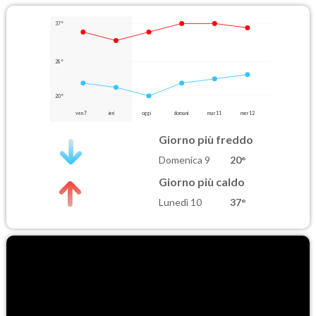
37°
28°
20°
ven 7
ieri
oggi
domani
mar 11
mer 12
Giorno più freddo
Domenica 9
20°
Giorno più caldo
Lunedì 10
37°