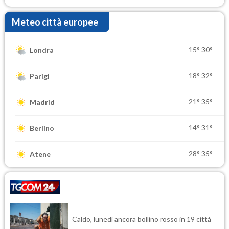
Meteo città europee
15°
30°
Londra
18°
32°
Parigi
21°
35°
Madrid
14°
31°
Berlino
28°
35°
Atene
Caldo, lunedì ancora bollino rosso in 19 città