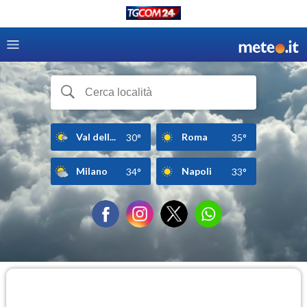
Val dell...
Roma
30°
35°
Milano
Napoli
34°
33°