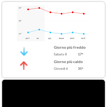
35°
26°
17°
mer 5
ieri
oggi
domani
dom 9
lun 10
Giorno più freddo
Sabato 8
17°
Giorno più caldo
Giovedì 6
35°