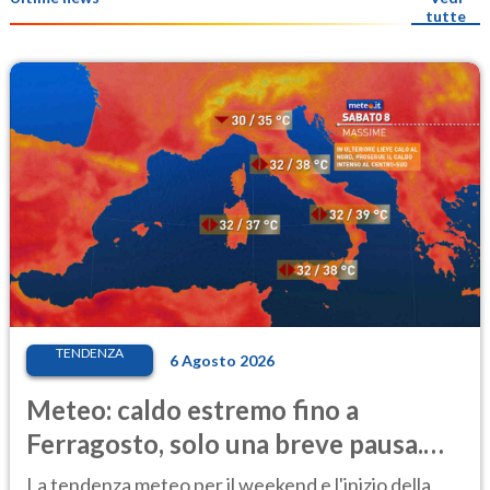
tutte
TENDENZA
6 Agosto 2026
Meteo: caldo estremo fino a
Ferragosto, solo una breve pausa.
Ecco dove
La tendenza meteo per il weekend e l'inizio della