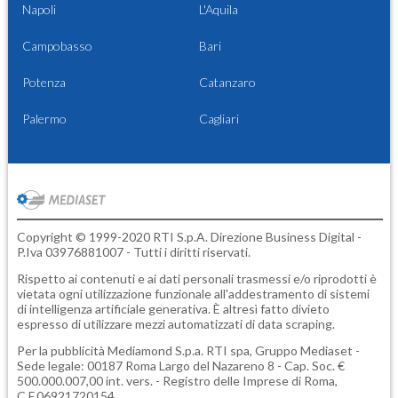
Napoli
L'Aquila
Campobasso
Bari
Potenza
Catanzaro
Palermo
Cagliari
Copyright © 1999-2020 RTI S.p.A. Direzione Business Digital -
P.Iva 03976881007 - Tutti i diritti riservati.
Rispetto ai contenuti e ai dati personali trasmessi e/o riprodotti è
vietata ogni utilizzazione funzionale all'addestramento di sistemi
di intelligenza artificiale generativa. È altresì fatto divieto
espresso di utilizzare mezzi automatizzati di data scraping.
Per la pubblicità
Mediamond S.p.a.
RTI spa, Gruppo Mediaset -
Sede legale: 00187 Roma Largo del Nazareno 8 - Cap. Soc. €
500.000.007,00 int. vers. - Registro delle Imprese di Roma,
C.F.06921720154