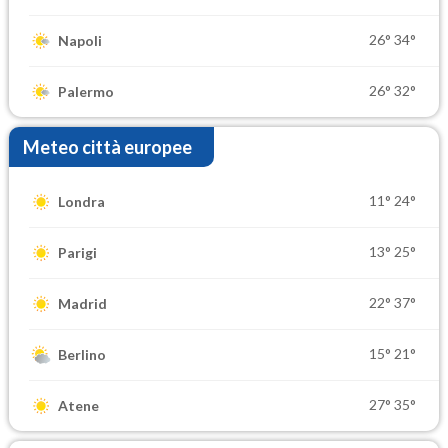
26°
34°
Napoli
26°
32°
Palermo
Meteo città europee
11°
24°
Londra
13°
25°
Parigi
22°
37°
Madrid
15°
21°
Berlino
27°
35°
Atene