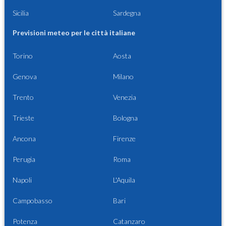
Sicilia
Sardegna
Previsioni meteo per le città italiane
Torino
Aosta
Genova
Milano
Trento
Venezia
Trieste
Bologna
Ancona
Firenze
Perugia
Roma
Napoli
L'Aquila
Campobasso
Bari
Potenza
Catanzaro