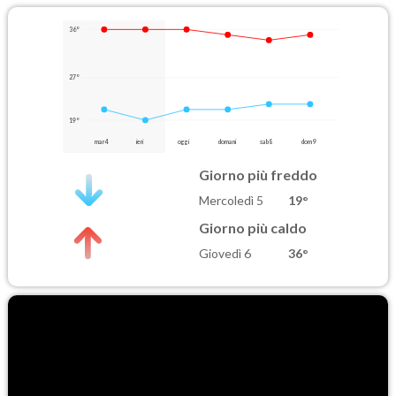
36°
27°
19°
mar 4
ieri
oggi
domani
sab 8
dom 9
Giorno più freddo
Mercoledì 5
19°
Giorno più caldo
Giovedì 6
36°