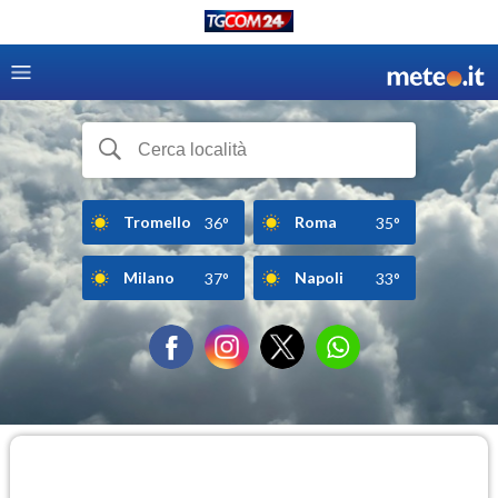
Tromello
Roma
36°
35°
Milano
Napoli
37°
33°