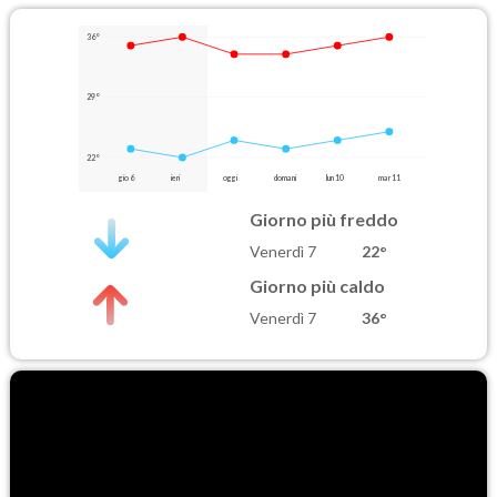
36°
29°
22°
gio 6
ieri
oggi
domani
lun 10
mar 11
Giorno più freddo
Venerdì 7
22°
Giorno più caldo
Venerdì 7
36°