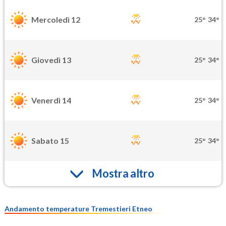
Mercoledì 12
25°
34°
Giovedì 13
25°
34°
Venerdì 14
25°
34°
Sabato 15
25°
34°
Mostra altro
Andamento temperature Tremestieri Etneo