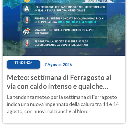
TENDENZA
7 Agosto 2026
Meteo: settimana di Ferragosto al
via con caldo intenso e qualche
temporale
La tendenza meteo per la settimana di Ferragosto
indica una nuova impennata della calura tra 11 e 14
agosto, con nuovi rialzi anche al Nord.