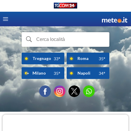
Tregnago
Roma
33°
35°
Milano
Napoli
35°
34°