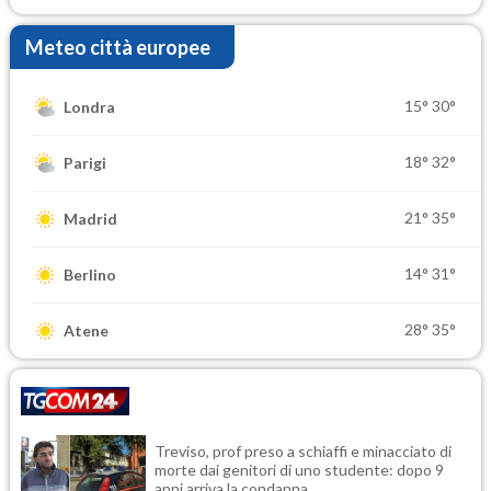
Meteo città europee
15°
30°
Londra
18°
32°
Parigi
21°
35°
Madrid
14°
31°
Berlino
28°
35°
Atene
Treviso, prof preso a schiaffi e minacciato di
morte dai genitori di uno studente: dopo 9
anni arriva la condanna