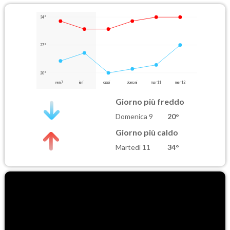
34°
27°
20°
ven 7
ieri
oggi
domani
mar 11
mer 12
Giorno più freddo
Domenica 9
20°
Giorno più caldo
Martedì 11
34°