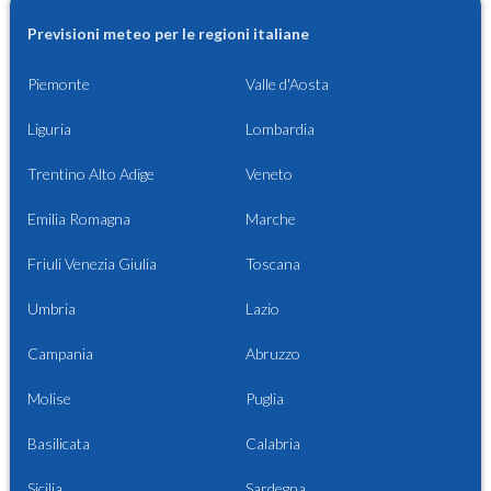
Previsioni meteo per le regioni italiane
Piemonte
Valle d'Aosta
Liguria
Lombardia
Trentino Alto Adige
Veneto
Emilia Romagna
Marche
Friuli Venezia Giulia
Toscana
Umbria
Lazio
Campania
Abruzzo
Molise
Puglia
Basilicata
Calabria
Sicilia
Sardegna