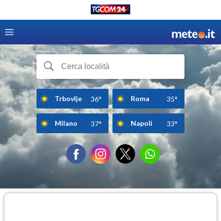
Trbovlje
Roma
36°
35°
Milano
Napoli
37°
33°