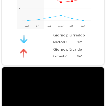
24°
12°
mar 4
ieri
oggi
domani
sab 8
dom 9
Giorno più freddo
Martedì 4
12°
Giorno più caldo
Giovedì 6
36°