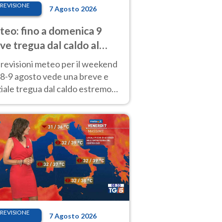
REVISIONE
7 Agosto 2026
eo: fino a domenica 9
ve tregua dal caldo al
d! Altrove calura e afa
revisioni meteo per il weekend
'8-9 agosto vede una breve e
iale tregua dal caldo estremo
Nord mentre altrove persistono
radi.
REVISIONE
7 Agosto 2026