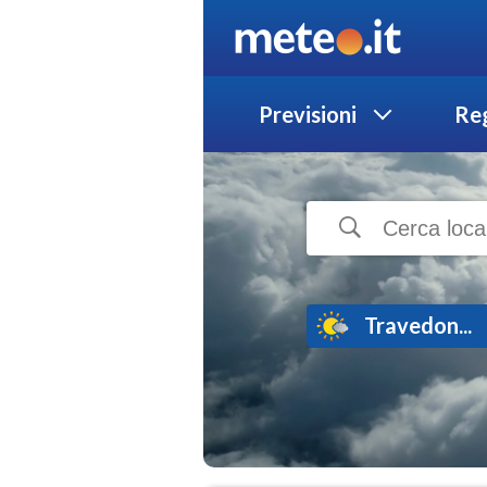
Previsioni
Reg
Travedon...