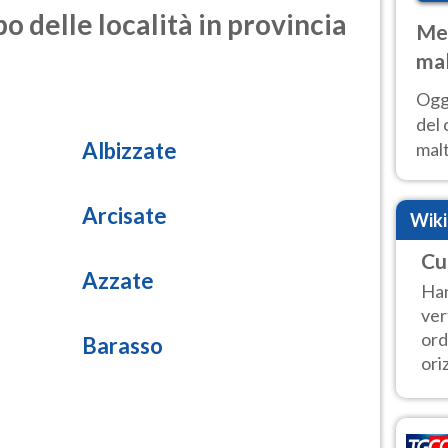
o delle località in provincia
Met
mal
nub
Oggi
es
del 
Albizzate
malt
estr
prev
Arcisate
Wik
Cu
Azzate
Han
ver
ord
Barasso
ori