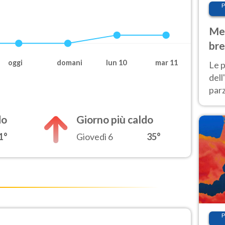
P
Met
bre
Nor
oggi
domani
lun 10
mar 11
Le p
dell
parz
al 
40 g
do
Giorno più caldo
1°
Giovedì 6
35°
P