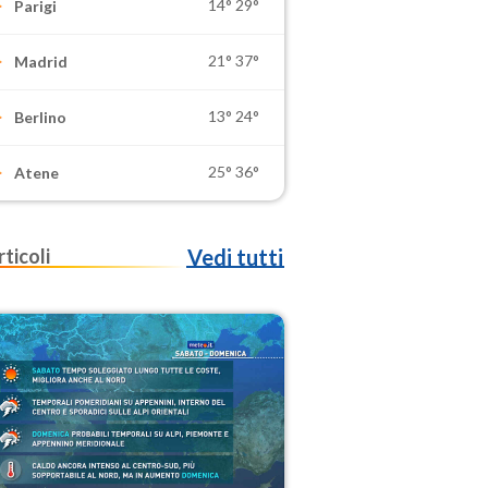
14°
29°
Parigi
21°
37°
Madrid
13°
24°
Berlino
25°
36°
Atene
rticoli
Vedi tutti