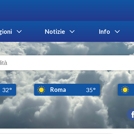
ioni
Notizie
Info
Roma
32°
35°