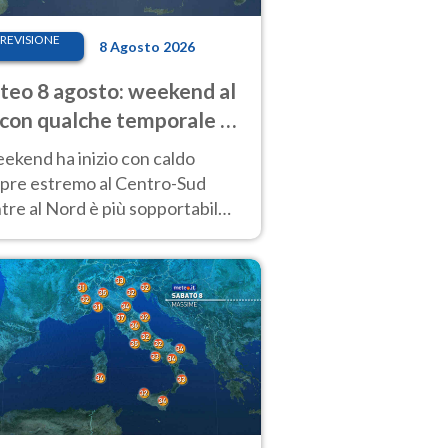
REVISIONE
8 Agosto 2026
eo 8 agosto: weekend al
 con qualche temporale e
do estremo al Centro-Sud
eekend ha inizio con caldo
pre estremo al Centro-Sud
re al Nord è più sopportabile
 a domenica 9. Temporali di
re sui rilievi.