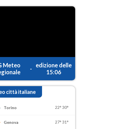
G Meteo
edizione delle
-
gionale
15:06
o città italiane
22°
30°
Torino
27°
31°
Genova