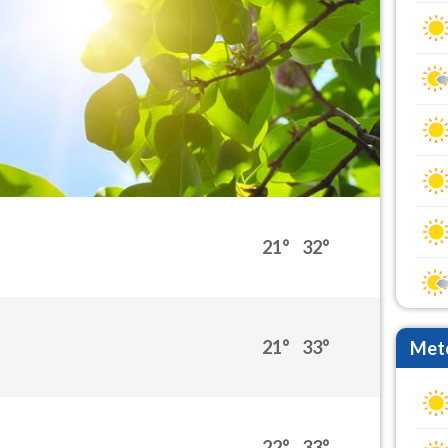
21°
32°
21°
33°
Mete
22°
33°