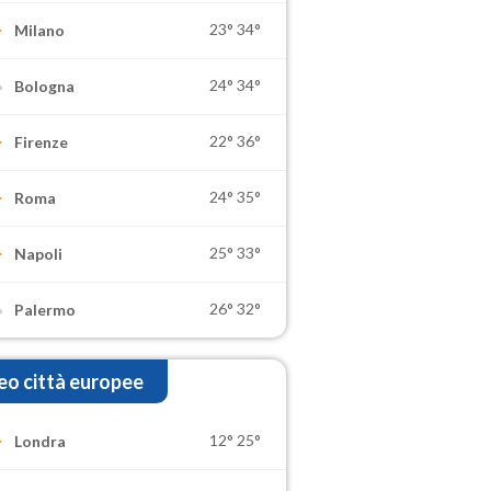
23°
34°
Milano
24°
34°
Bologna
22°
36°
Firenze
24°
35°
Roma
25°
33°
Napoli
26°
32°
Palermo
o città europee
12°
25°
Londra