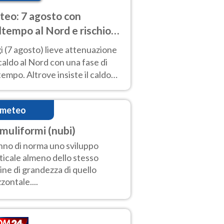
eo: 7 agosto con
tempo al Nord e rischio
ifragi. Altrove caldo
 (7 agosto) lieve attenuazione
tremo
caldo al Nord con una fase di
empo. Altrove insiste il caldo
emo con picchi di 40°C. Le
isioni
imeteo
muliformi (nubi)
no di norma uno sviluppo
ticale almeno dello stesso
ine di grandezza di quello
zzontale....