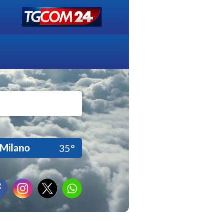
Milano
35°