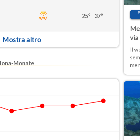
P
25°
37°
Met
via
Mostra altro
cal
Il w
sem
edona-Monate
ment
fino
calo