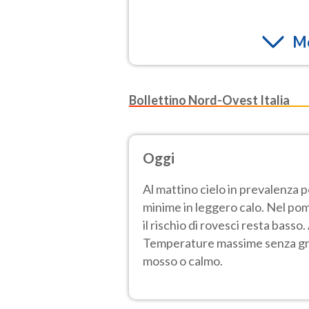
Mo
Bollettino Nord-Ovest Italia
Oggi
Al mattino cielo in prevalenza 
minime in leggero calo. Nel pom
il rischio di rovesci resta bass
Temperature massime senza gros
mosso o calmo.