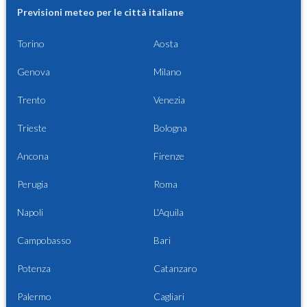
Previsioni meteo per le città italiane
Torino
Aosta
Genova
Milano
Trento
Venezia
Trieste
Bologna
Ancona
Firenze
Perugia
Roma
Napoli
L'Aquila
Campobasso
Bari
Potenza
Catanzaro
Palermo
Cagliari