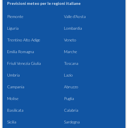
Previsioni meteo per le regioni italiane
Piemonte
Valle d'Aosta
Liguria
Lombardia
Trentino Alto Adige
Veneto
Emilia Romagna
Marche
Friuli Venezia Giulia
Toscana
Umbria
Lazio
Campania
Abruzzo
Molise
Puglia
Basilicata
Calabria
Sicilia
Sardegna