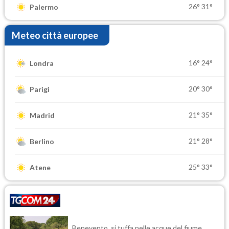
26°
31°
Palermo
Meteo città europee
16°
24°
Londra
20°
30°
Parigi
21°
35°
Madrid
21°
28°
Berlino
25°
33°
Atene
Benevento, si tuffa nelle acque del fiume