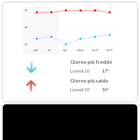
35°
26°
17°
sab 8
ieri
oggi
domani
mer 12
gio 13
Giorno più freddo
Lunedì 10
17°
Giorno più caldo
Lunedì 10
35°