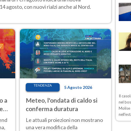
14 agosto, con nuovi rialzi anche al Nord.
TENDENZA
5 Agosto 2026
Il caso
o a
Meteo, l'ondata di caldo si
nel bos
ve
conferma duratura
Molise 
nell'es
kend
Le attuali proiezioni non mostrano
na,
una vera modifica della