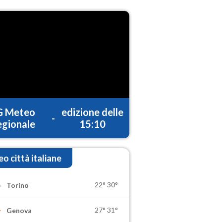
G Meteo
edizione delle
-
gionale
15:10
o città italiane
22°
30°
Torino
27°
31°
Genova