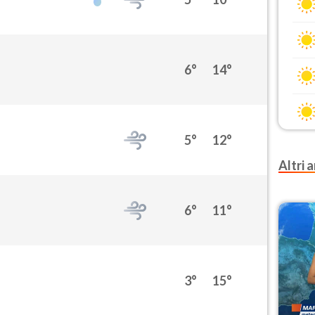
6°
14°
5°
12°
Altri a
6°
11°
3°
15°