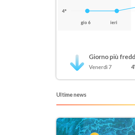
4°
gio 6
ieri
Giorno più fred
Venerdì 7
4
Ultime news