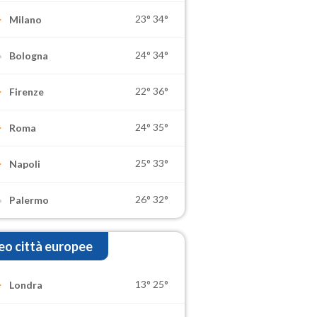
23°
34°
Milano
24°
34°
Bologna
22°
36°
Firenze
24°
35°
Roma
25°
33°
Napoli
26°
32°
Palermo
o città europee
13°
25°
Londra