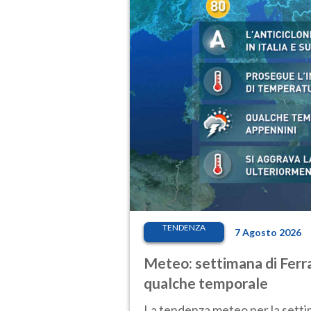
TENDENZA
7 Agosto 2026
Meteo: settimana di Ferra
qualche temporale
La tendenza meteo per la setti