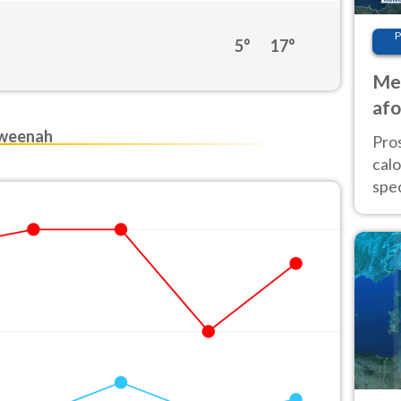
P
5°
17°
Met
afo
tem
aweenah
Pro
cal
spec
Sud.
are