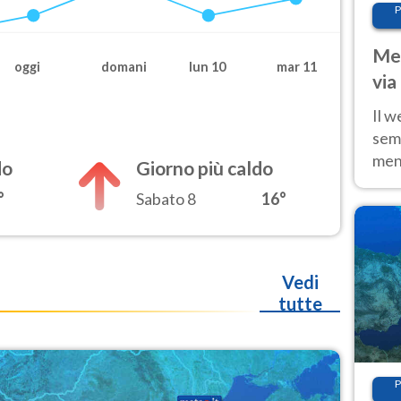
P
Met
oggi
domani
lun 10
mar 11
via
cal
Il w
sem
ment
do
Giorno più caldo
fino
°
Sabato 8
16°
calo
Vedi
tutte
P