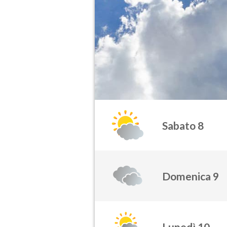
Sabato 8
Domenica 9
Lunedì 10