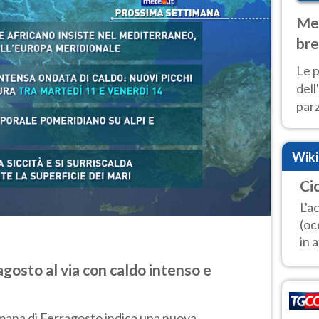
Met
bre
Nor
Le p
dell
parz
al 
40 g
Wik
Ci
L'a
(oc
in 
gosto al via con caldo intenso e
mana di Ferragosto indica una nuova