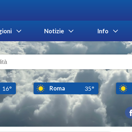
ioni
Notizie
Info
Roma
16°
35°