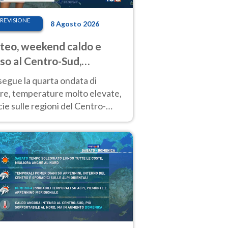
REVISIONE
8 Agosto 2026
eo, weekend caldo e
so al Centro-Sud,
porali sui rilievi
segue la quarta ondata di
ore, temperature molto elevate,
ie sulle regioni del Centro-
 Nuovi temporali di calore sulle
e montuose