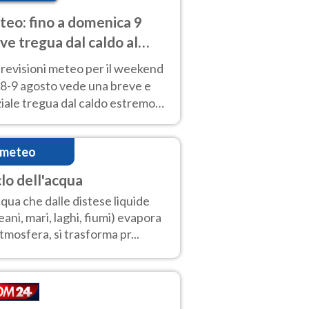
eo: fino a domenica 9
ve tregua dal caldo al
d! Altrove calura e afa
revisioni meteo per il weekend
'8-9 agosto vede una breve e
iale tregua dal caldo estremo
Nord mentre altrove persistono
radi.
imeteo
clo dell'acqua
cqua che dalle distese liquide
eani, mari, laghi, fiumi) evapora
atmosfera, si trasforma pr...