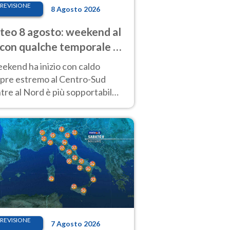
REVISIONE
8 Agosto 2026
eo 8 agosto: weekend al
 con qualche temporale e
do estremo al Centro-Sud
eekend ha inizio con caldo
pre estremo al Centro-Sud
re al Nord è più sopportabile
 a domenica 9. Temporali di
re sui rilievi.
REVISIONE
7 Agosto 2026