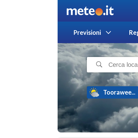
Previsioni
Reg
Toorawee...