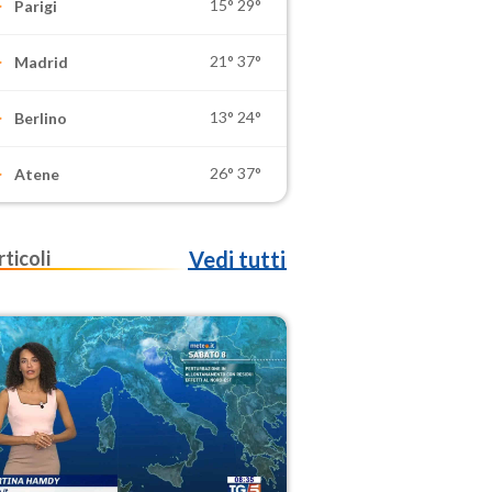
15°
29°
Parigi
21°
37°
Madrid
13°
24°
Berlino
26°
37°
Atene
rticoli
Vedi tutti