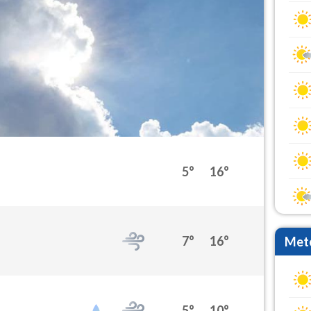
5°
16°
7°
16°
Mete
5°
10°