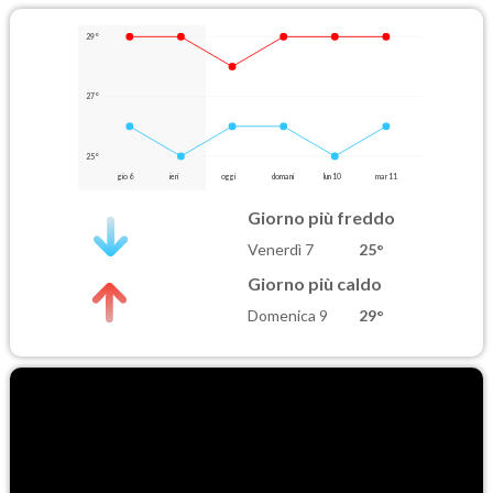
29°
27°
25°
gio 6
ieri
oggi
domani
lun 10
mar 11
Giorno più freddo
Venerdì 7
25°
Giorno più caldo
Domenica 9
29°