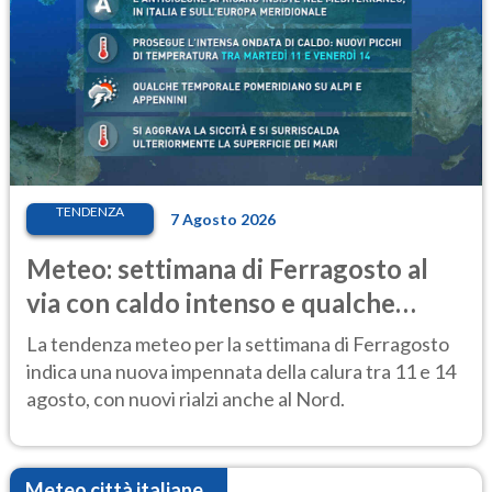
TENDENZA
7 Agosto 2026
Meteo: settimana di Ferragosto al
via con caldo intenso e qualche
temporale
La tendenza meteo per la settimana di Ferragosto
indica una nuova impennata della calura tra 11 e 14
agosto, con nuovi rialzi anche al Nord.
Meteo città italiane