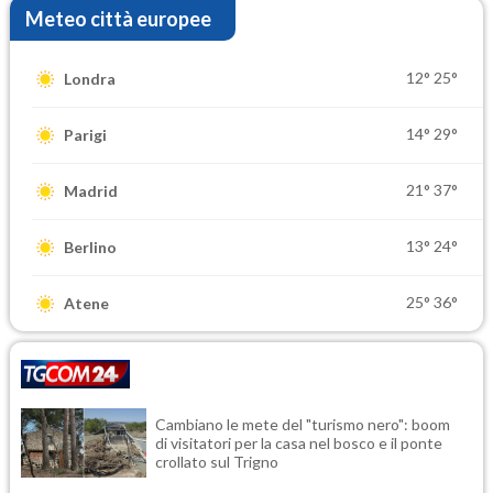
Meteo città europee
12°
25°
Londra
14°
29°
Parigi
21°
37°
Madrid
13°
24°
Berlino
25°
36°
Atene
Cambiano le mete del "turismo nero": boom
di visitatori per la casa nel bosco e il ponte
crollato sul Trigno