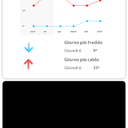
12°
9°
mar 4
ieri
oggi
domani
sab 8
dom 9
Giorno più freddo
Giovedì 6
9°
Giorno più caldo
Giovedì 6
15°