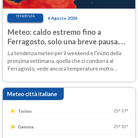
TENDENZA
6 Agosto 2026
Meteo: caldo estremo fino a
Ferragosto, solo una breve pausa.
Ecco dove
La tendenza meteo per il weekend e l'inizio della
prossima settimana, quella che ci condurrà al
Ferragosto, vede ancora temperature molto
elevate
Meteo città italiane
25°
37°
Torino
25°
31°
Genova