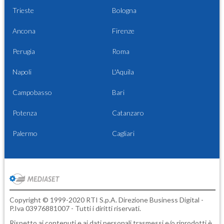
Trieste
Bologna
Ancona
Firenze
Perugia
Roma
Napoli
L'Aquila
Campobasso
Bari
Potenza
Catanzaro
Palermo
Cagliari
Copyright © 1999-2020 RTI S.p.A. Direzione Business Digital -
P.Iva 03976881007 - Tutti i diritti riservati.
Rispetto ai contenuti e ai dati personali trasmessi e/o riprodotti è