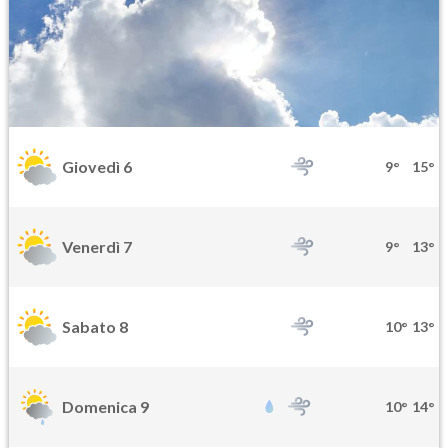
Giovedì 6
9°
15°
Venerdì 7
9°
13°
Sabato 8
10°
13°
Domenica 9
10°
14°