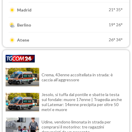
21°
35°
Madrid
19°
26°
Berlino
26°
34°
Atene
Crema, 43enne accoltellata in strada: è
caccia all'aggressore
Jesolo, si tuffa dal pontile e sbatte la testa
sul fondale: muore 17enne | Tragedia anche
sul Latemar: 14enne precipita per oltre 50
metri e muore
Udine, vendono limonata in strada per
comprarsi il motorino: tre ragazzini
denunciati da un passante