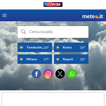
Tennholm...
Roma
16°
35°
Milano
Napoli
37°
33°