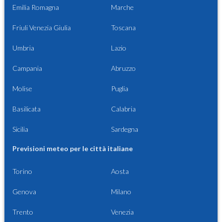
Emilia Romagna
Marche
Friuli Venezia Giulia
Toscana
Umbria
Lazio
Campania
Abruzzo
Molise
Puglia
Basilicata
Calabria
Sicilia
Sardegna
Previsioni meteo per le città italiane
Torino
Aosta
Genova
Milano
Trento
Venezia