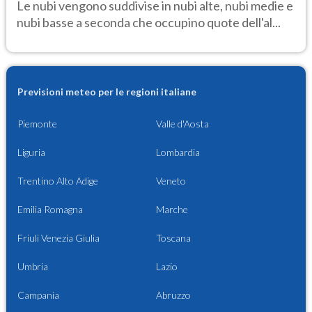
Le nubi vengono suddivise in nubi alte, nubi medie e
nubi basse a seconda che occupino quote dell'al...
Previsioni meteo per le regioni italiane
Piemonte
Valle d'Aosta
Liguria
Lombardia
Trentino Alto Adige
Veneto
Emilia Romagna
Marche
Friuli Venezia Giulia
Toscana
Umbria
Lazio
Campania
Abruzzo