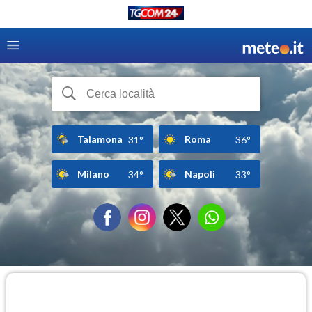
Talamona
Roma
31°
36°
Milano
Napoli
34°
33°