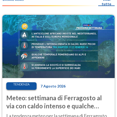
tutte
TENDENZA
7 Agosto 2026
Meteo: settimana di Ferragosto al
via con caldo intenso e qualche
temporale
La tendenza meteo per la settimana di Ferragosto