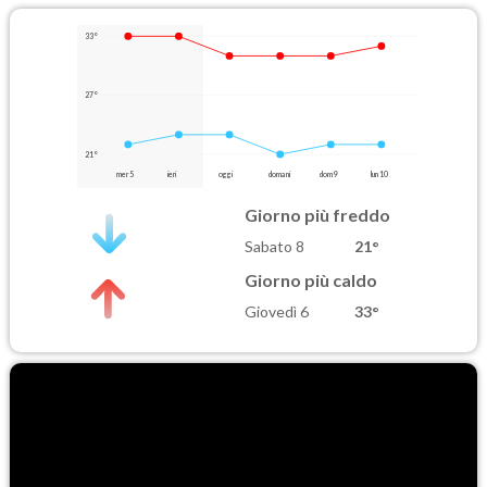
33°
27°
21°
mer 5
ieri
oggi
domani
dom 9
lun 10
Giorno più freddo
Sabato 8
21°
Giorno più caldo
Giovedì 6
33°