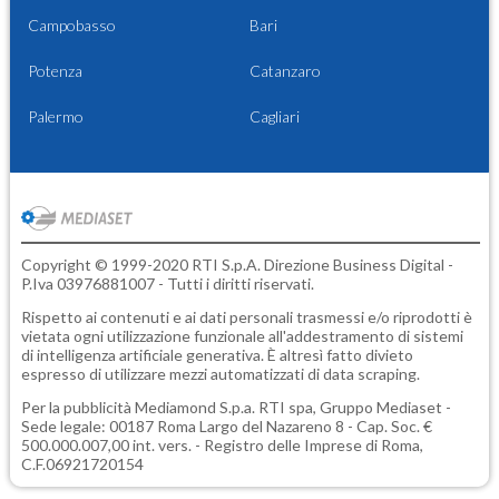
Campobasso
Bari
Potenza
Catanzaro
Palermo
Cagliari
Copyright © 1999-2020 RTI S.p.A. Direzione Business Digital -
P.Iva 03976881007 - Tutti i diritti riservati.
Rispetto ai contenuti e ai dati personali trasmessi e/o riprodotti è
vietata ogni utilizzazione funzionale all'addestramento di sistemi
di intelligenza artificiale generativa. È altresì fatto divieto
espresso di utilizzare mezzi automatizzati di data scraping.
Per la pubblicità
Mediamond S.p.a.
RTI spa, Gruppo Mediaset -
Sede legale: 00187 Roma Largo del Nazareno 8 - Cap. Soc. €
500.000.007,00 int. vers. - Registro delle Imprese di Roma,
C.F.06921720154