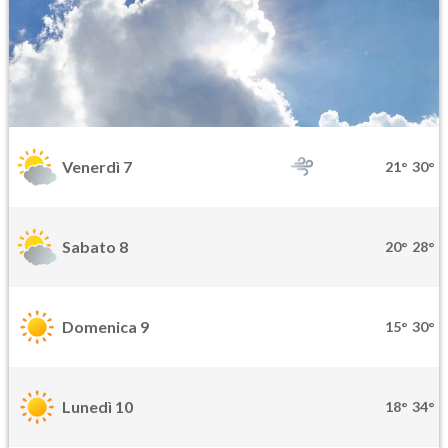
Venerdì 7
21°
30°
Sabato 8
20°
28°
Domenica 9
15°
30°
Lunedì 10
18°
34°