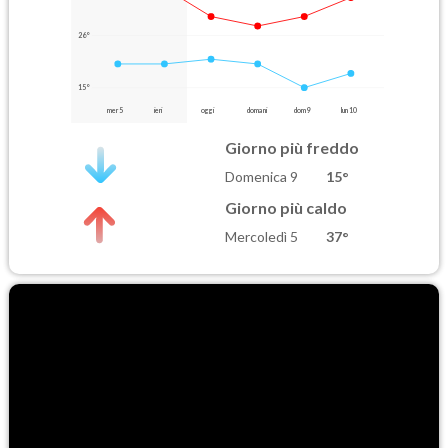
26°
15°
mer 5
ieri
oggi
domani
dom 9
lun 10
Giorno più freddo
Domenica 9
15°
Giorno più caldo
Mercoledì 5
37°