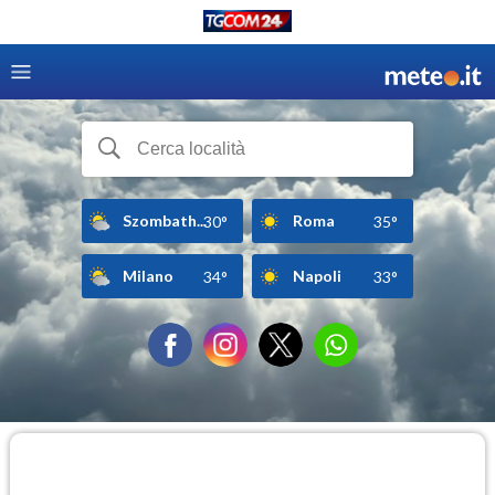
Szombath...
Roma
30°
35°
Milano
Napoli
34°
33°