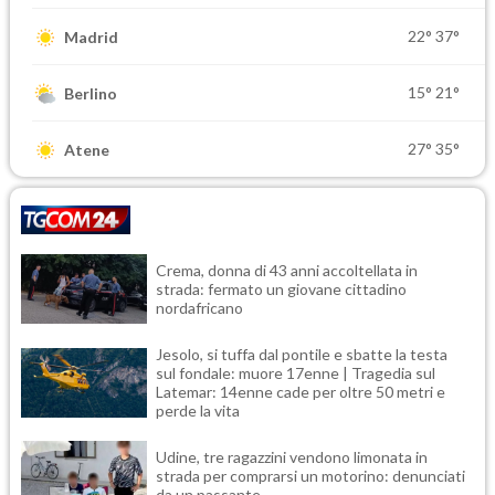
22°
37°
Madrid
15°
21°
Berlino
27°
35°
Atene
Crema, donna di 43 anni accoltellata in
strada: fermato un giovane cittadino
nordafricano
Jesolo, si tuffa dal pontile e sbatte la testa
sul fondale: muore 17enne | Tragedia sul
Latemar: 14enne cade per oltre 50 metri e
perde la vita
Udine, tre ragazzini vendono limonata in
strada per comprarsi un motorino: denunciati
da un passante