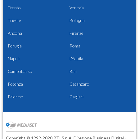
Trento
Venezia
Trieste
Bologna
Ancona
Firenze
Perugia
Roma
Napoli
L'Aquila
Campobasso
Bari
Potenza
Catanzaro
Palermo
Cagliari
Copyright © 1999-2020 RTI S.p.A. Direzione Business Digital -