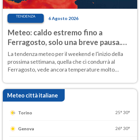
TENDENZA
6 Agosto 2026
Meteo: caldo estremo fino a
Ferragosto, solo una breve pausa.
Ecco dove
La tendenza meteo per il weekend e l'inizio della
prossima settimana, quella che ci condurrà al
Ferragosto, vede ancora temperature molto
elevate
Meteo città italiane
25°
30°
Torino
26°
30°
Genova