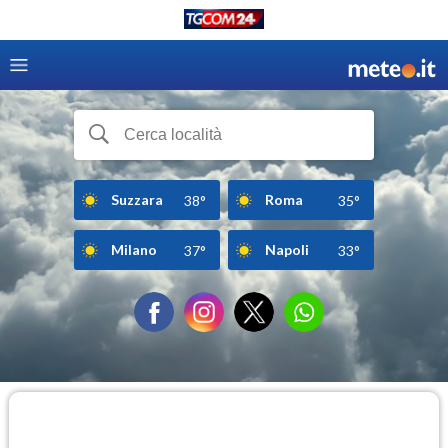
Suzzara
Roma
38°
35°
Milano
Napoli
37°
33°