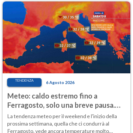
TENDENZA
6 Agosto 2026
Meteo: caldo estremo fino a
Ferragosto, solo una breve pausa.
Ecco dove
La tendenza meteo per il weekend e l'inizio della
prossima settimana, quella che ci condurrà al
Ferragosto, vede ancora temperature molto