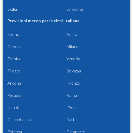
Sicilia
Sardegna
Previsioni meteo per le città italiane
Torino
Aosta
Genova
Milano
Trento
Venezia
Trieste
Bologna
Ancona
Firenze
Perugia
Roma
Napoli
L'Aquila
Campobasso
Bari
Potenza
Catanzaro