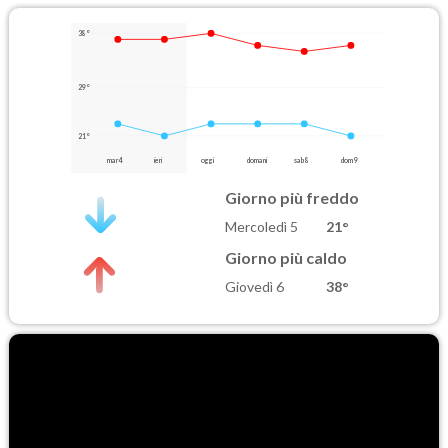
38°
29°
21°
mar 4
ieri
oggi
domani
sab 8
dom 9
Giorno più freddo
Mercoledì 5
21°
Giorno più caldo
Giovedì 6
38°