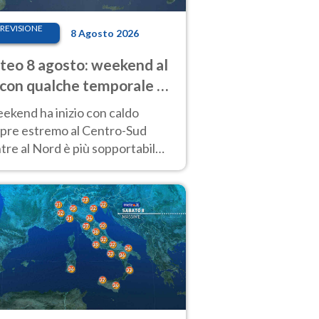
REVISIONE
8 Agosto 2026
eo 8 agosto: weekend al
 con qualche temporale e
do estremo al Centro-Sud
eekend ha inizio con caldo
pre estremo al Centro-Sud
re al Nord è più sopportabile
 a domenica 9. Temporali di
re sui rilievi.