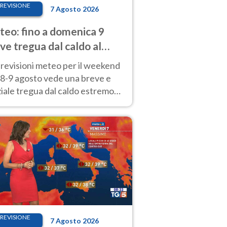
REVISIONE
7 Agosto 2026
eo: fino a domenica 9
ve tregua dal caldo al
d! Altrove calura e afa
revisioni meteo per il weekend
'8-9 agosto vede una breve e
iale tregua dal caldo estremo
Nord mentre altrove persistono
radi.
REVISIONE
7 Agosto 2026