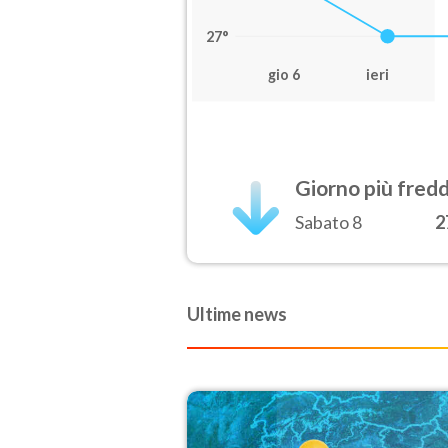
27°
gio 6
ieri
Giorno più fred
Sabato 8
2
Ultime news