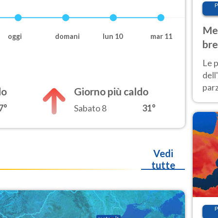
P
Met
oggi
domani
lun 10
mar 11
bre
Nor
Le p
dell
parz
do
Giorno più caldo
al 
7°
Sabato 8
31°
40 g
Vedi
tutte
P