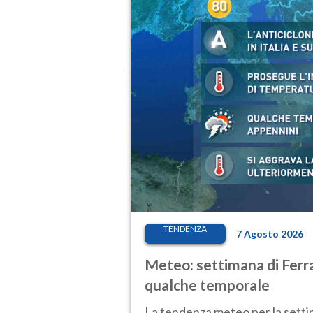
TENDENZA
7 Agosto 2026
Meteo: settimana di Ferra
qualche temporale
La tendenza meteo per la setti