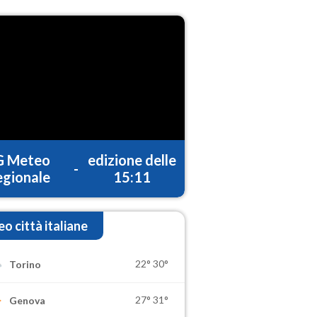
G Meteo
edizione delle
-
gionale
15:11
o città italiane
22°
30°
Torino
27°
31°
Genova