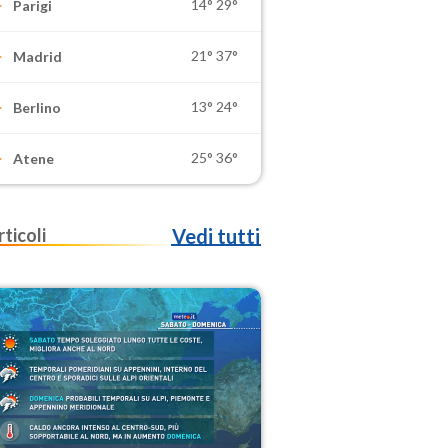
14°
29°
Parigi
21°
37°
Madrid
13°
24°
Berlino
25°
36°
Atene
rticoli
Vedi tutti