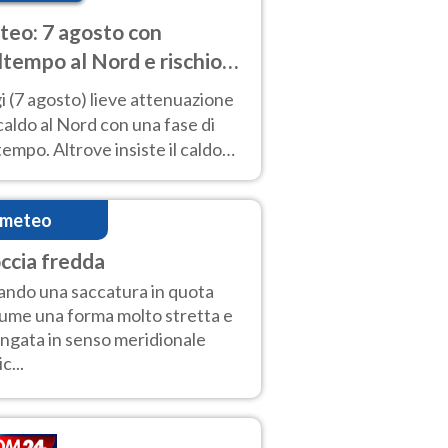
eo: 7 agosto con
tempo al Nord e rischio
ifragi. Altrove caldo
 (7 agosto) lieve attenuazione
tremo
caldo al Nord con una fase di
empo. Altrove insiste il caldo
emo con picchi di 40°C. Le
isioni
imeteo
ccia fredda
ndo una saccatura in quota
ume una forma molto stretta e
ungata in senso meridionale
ic...