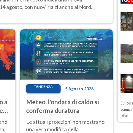
14 agosto, con nuovi rialzi anche al Nord.
TENDENZA
5 Agosto 2026
o a
Meteo, l'ondata di caldo si
Sul po
ve
conferma duratura
equipag
pilota
kend
Le attuali proiezioni non mostrano
na,
una vera modifica della