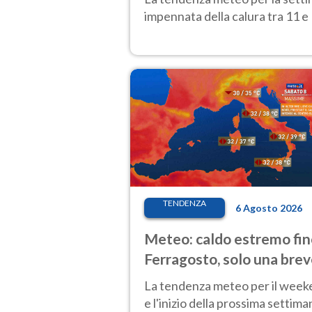
impennata della calura tra 11 e 
TENDENZA
6 Agosto 2026
Meteo: caldo estremo fin
Ferragosto, solo una bre
pausa. Ecco dove
La tendenza meteo per il wee
e l'inizio della prossima settima