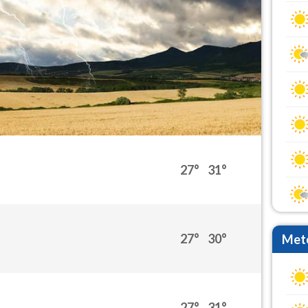
27°
31°
27°
30°
Mete
27°
31°