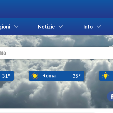
ioni
Notizie
Info
Roma
31°
35°