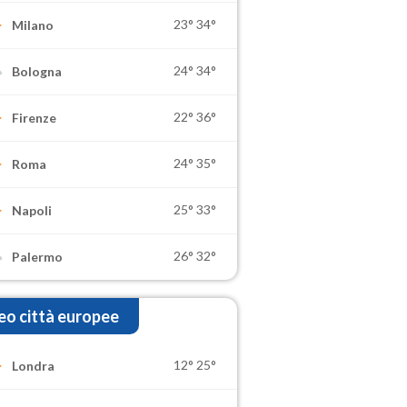
23°
34°
Milano
24°
34°
Bologna
22°
36°
Firenze
24°
35°
Roma
25°
33°
Napoli
26°
32°
Palermo
o città europee
12°
25°
Londra