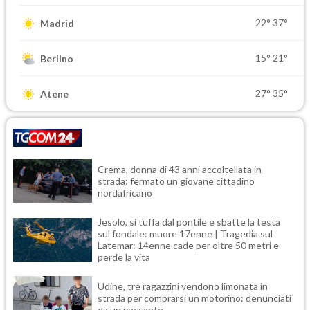
22°
37°
Madrid
15°
21°
Berlino
27°
35°
Atene
Crema, donna di 43 anni accoltellata in
strada: fermato un giovane cittadino
nordafricano
Jesolo, si tuffa dal pontile e sbatte la testa
sul fondale: muore 17enne | Tragedia sul
Latemar: 14enne cade per oltre 50 metri e
perde la vita
Udine, tre ragazzini vendono limonata in
strada per comprarsi un motorino: denunciati
da un passante