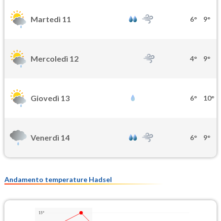
Martedì 11
6°
9°
Mercoledì 12
4°
9°
Giovedì 13
6°
10°
Venerdì 14
6°
9°
Andamento temperature Hadsel
15°