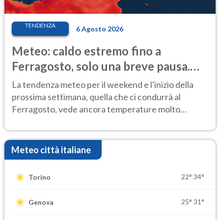
TENDENZA
6 Agosto 2026
Meteo: caldo estremo fino a
Ferragosto, solo una breve pausa.
Ecco dove
La tendenza meteo per il weekend e l'inizio della
prossima settimana, quella che ci condurrà al
Ferragosto, vede ancora temperature molto
elevate
Meteo città italiane
22°
34°
Torino
25°
31°
Genova