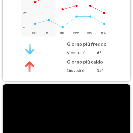
10°
6°
mer 5
ieri
oggi
domani
dom 9
lun 10
Giorno più freddo
Venerdì 7
6°
Giorno più caldo
Giovedì 6
15°