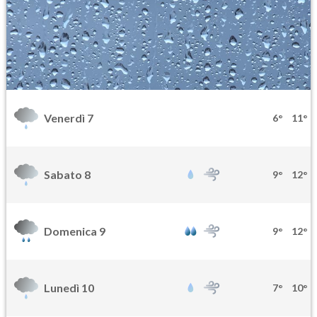
Venerdì 7
6°
11°
Sabato 8
9°
12°
Domenica 9
9°
12°
Lunedì 10
7°
10°