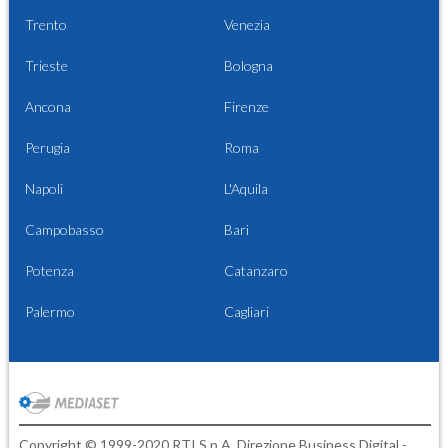
Trento
Venezia
Trieste
Bologna
Ancona
Firenze
Perugia
Roma
Napoli
L'Aquila
Campobasso
Bari
Potenza
Catanzaro
Palermo
Cagliari
Copyright © 1999-2020 RTI S.p.A. Direzione Business Digital -