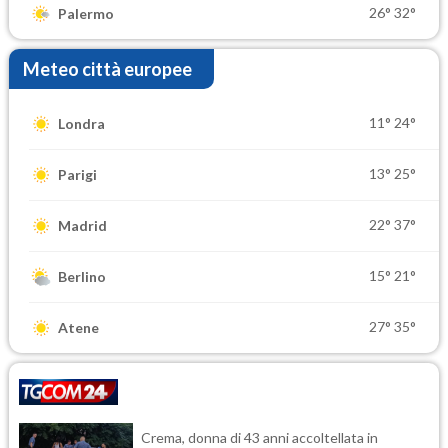
26°
32°
Palermo
Meteo città europee
11°
24°
Londra
13°
25°
Parigi
22°
37°
Madrid
15°
21°
Berlino
27°
35°
Atene
Crema, donna di 43 anni accoltellata in