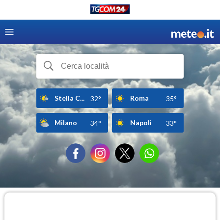
Stella C...
Roma
32°
35°
Milano
Napoli
34°
33°