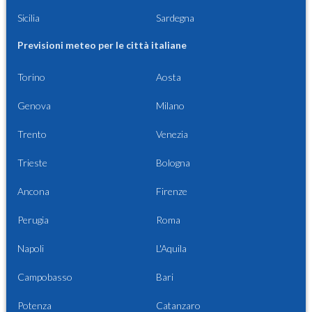
Sicilia
Sardegna
Previsioni meteo per le città italiane
Torino
Aosta
Genova
Milano
Trento
Venezia
Trieste
Bologna
Ancona
Firenze
Perugia
Roma
Napoli
L'Aquila
Campobasso
Bari
Potenza
Catanzaro