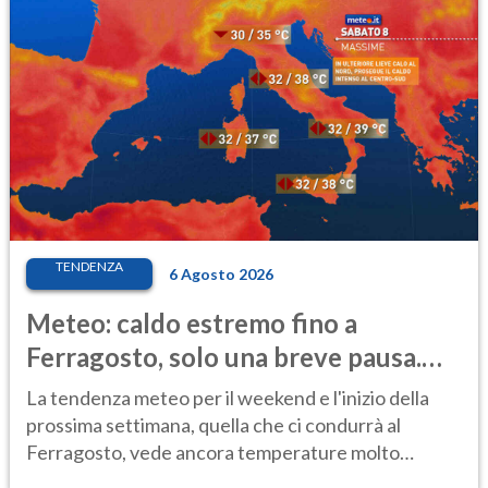
TENDENZA
6 Agosto 2026
Meteo: caldo estremo fino a
Ferragosto, solo una breve pausa.
Ecco dove
La tendenza meteo per il weekend e l'inizio della
prossima settimana, quella che ci condurrà al
Ferragosto, vede ancora temperature molto
elevate