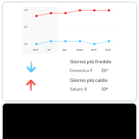
33°
27°
21°
mer 5
ieri
oggi
domani
dom 9
lun 10
Giorno più freddo
Domenica 9
21°
Giorno più caldo
Sabato 8
33°