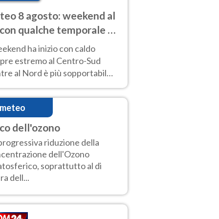
eo 8 agosto: weekend al
 con qualche temporale e
do estremo al Centro-Sud
eekend ha inizio con caldo
pre estremo al Centro-Sud
re al Nord è più sopportabile
 a domenica 9. Temporali di
re sui rilievi.
imeteo
co dell'ozono
progressiva riduzione della
centrazione dell'Ozono
atosferico, soprattutto al di
ra dell...