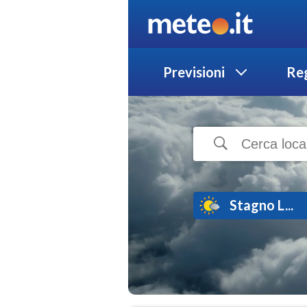
Previsioni
Reg
Stagno L...