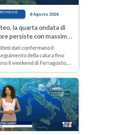
REVISIONE
8 Agosto 2026
eo, la quarta ondata di
ore persiste con massime
pre molto elevate
ultimi dati confermano il
eguimento della calura fino
eno il weekend di Ferragosto,
 tendenza a una nuova
nsificazione prossima
timana