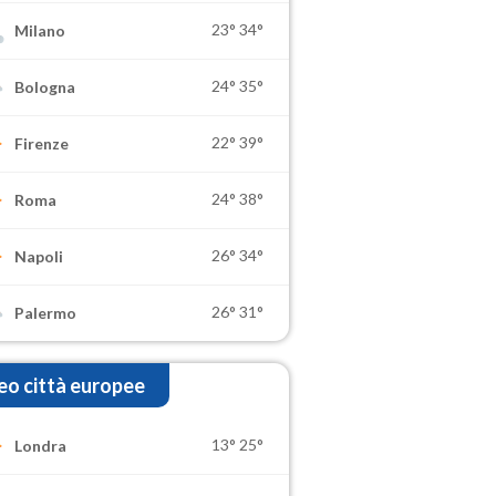
23°
34°
Milano
24°
35°
Bologna
22°
39°
Firenze
24°
38°
Roma
26°
34°
Napoli
26°
31°
Palermo
o città europee
13°
25°
Londra