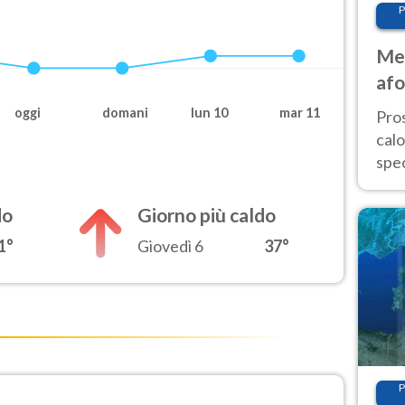
P
Met
afo
tem
oggi
domani
lun 10
mar 11
Pro
cal
spec
Sud.
are
do
Giorno più caldo
1°
Giovedì 6
37°
P