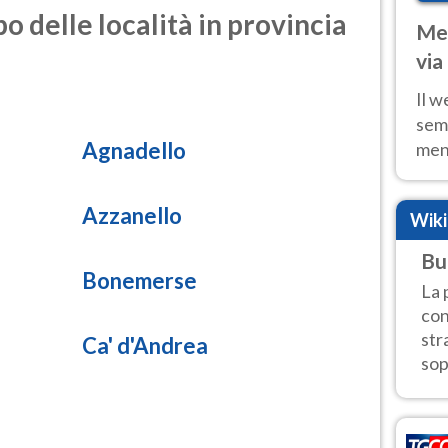
o delle località in provincia
Met
via
cal
Il w
sem
Agnadello
ment
fino
calo
Azzanello
Wik
Bu
Bonemerse
La 
con
str
Ca' d'Andrea
sop