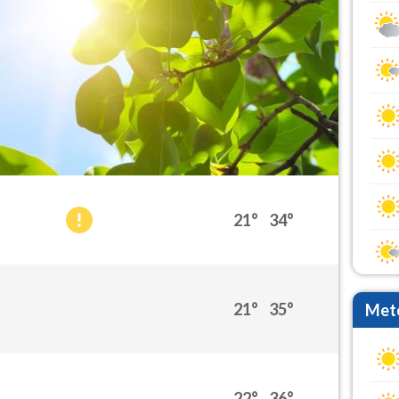
21°
34°
21°
35°
Mete
22°
36°