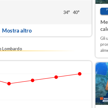
P
34°
40°
Met
cal
Mostra altro
sem
Gli 
pros
o Lombardo
alm
con
inte
set