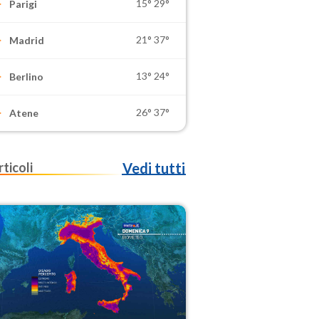
15°
29°
Parigi
21°
37°
Madrid
13°
24°
Berlino
26°
37°
Atene
rticoli
Vedi tutti