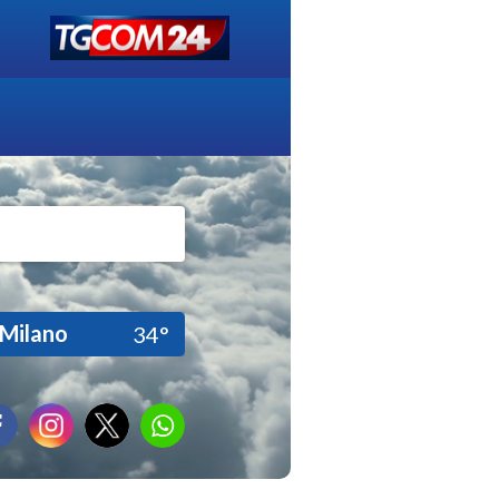
Milano
34°