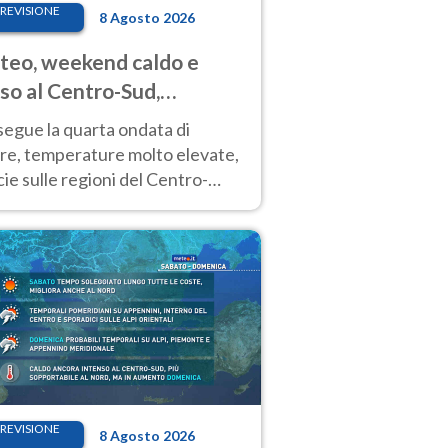
REVISIONE
8 Agosto 2026
eo, weekend caldo e
so al Centro-Sud,
porali sui rilievi
segue la quarta ondata di
ore, temperature molto elevate,
ie sulle regioni del Centro-
 Nuovi temporali di calore sulle
e montuose
REVISIONE
8 Agosto 2026