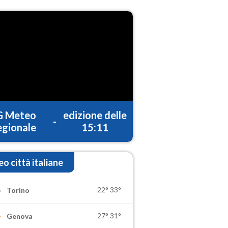
G Meteo
edizione delle
-
gionale
15:11
o città italiane
22°
33°
Torino
27°
31°
Genova