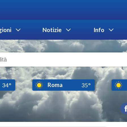
ioni
Notizie
Info
Roma
34°
35°