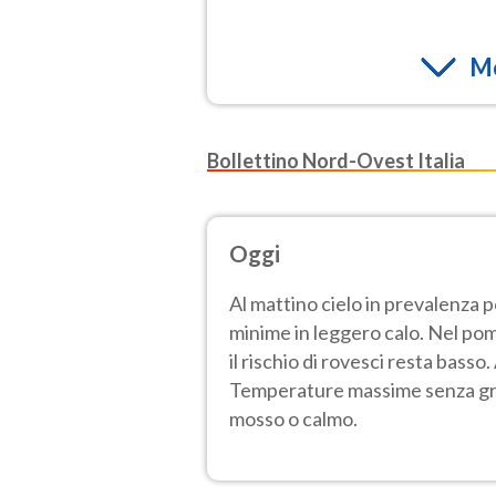
Mo
Bollettino Nord-Ovest Italia
Oggi
Al mattino cielo in prevalenza 
minime in leggero calo. Nel pom
il rischio di rovesci resta bass
Temperature massime senza gros
mosso o calmo.