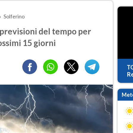
Solferino
previsioni del tempo per
ossimi 15 giorni
T
Re
Mete