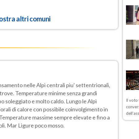
stra altri comuni
samento nelle Alpi centrali piu' settentrionali,
ltrove. Temperature minime senza grandi
o soleggiato e molto caldo. Lungo le Alpi
Il voto
convers
porali di calore con possibile coinvolgimento in
dell'as
. Temperature massime sempre elevate e fino a
oli. Mar Ligure poco mosso.