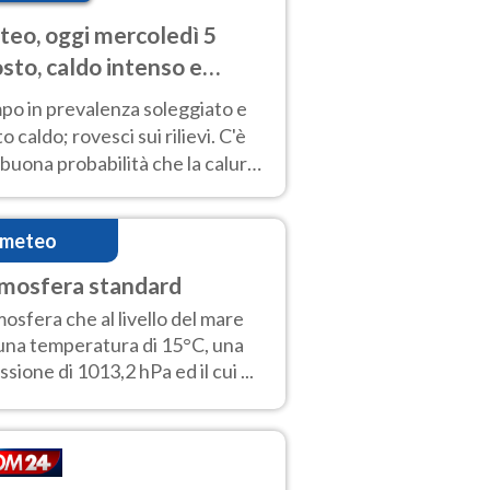
eo, oggi mercoledì 5
sto, caldo intenso e
porali
po in prevalenza soleggiato e
o caldo; rovesci sui rilievi. C'è
buona probabilità che la calura
a protrarsi fino almeno a
ragosto
imeteo
mosfera standard
osfera che al livello del mare
una temperatura di 15°C, una
ssione di 1013,2 hPa ed il cui ...