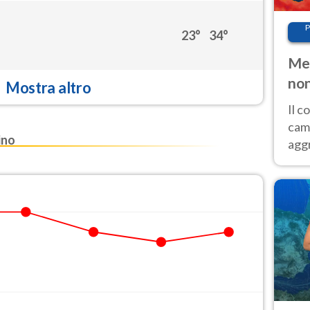
P
23°
34°
Met
non
Mostra altro
Il 
cam
ino
aggr
risc
cal
Fer