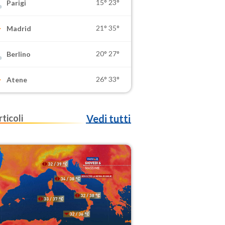
15°
23°
Parigi
21°
35°
Madrid
20°
27°
Berlino
26°
33°
Atene
rticoli
Vedi tutti