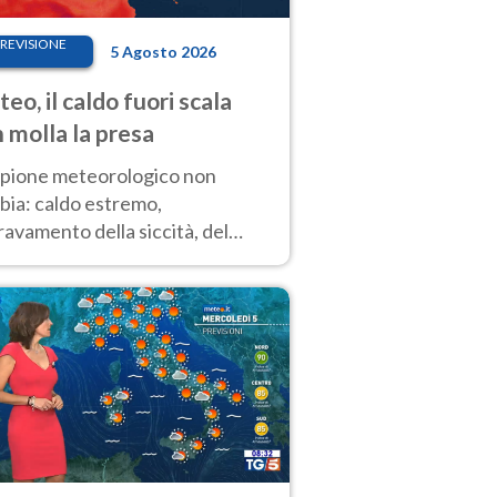
REVISIONE
5 Agosto 2026
eo, il caldo fuori scala
 molla la presa
copione meteorologico non
bia: caldo estremo,
avamento della siccità, del
hio incendi e temporali di
ore. Nessun cambiamento fino
ragosto