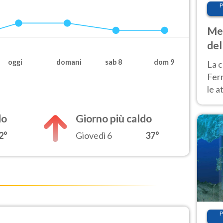
P
Met
del
ond
oggi
domani
sab 8
dom 9
La c
Fer
le a
dom
cald
do
Giorno più caldo
2°
Giovedì 6
37°
P