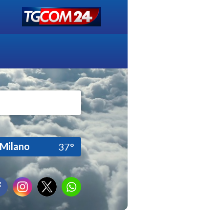
Milano
37°