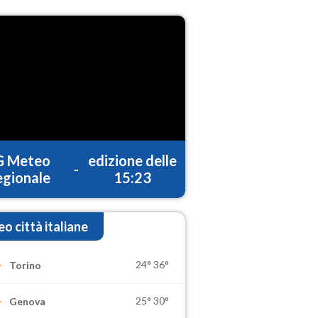
G Meteo
edizione delle
-
gionale
15:23
o città italiane
24°
36°
Torino
25°
30°
Genova