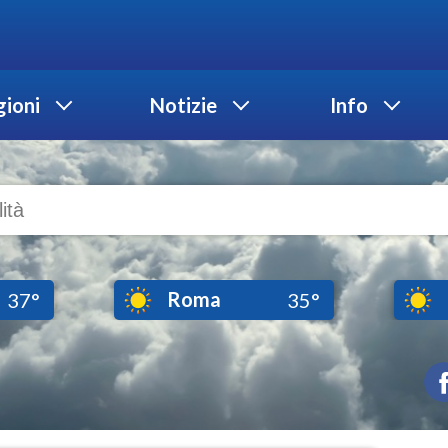
ioni
Notizie
Info
Roma
37°
35°