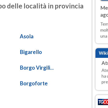
o delle località in provincia
Met
ago
tem
Tem
molt
Asola
una 
poss
Fer
Bigarello
Wik
At
Borgo Virgili...
Atm
ha 
pre
Borgoforte