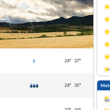
24°
37°
24°
35°
Mete
23°
34°