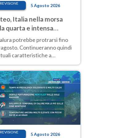
REVISIONE
5 Agosto 2026
eo, Italia nella morsa
la quarta e intensa
ata di caldo
alura potrebbe protrarsi fino
ragosto. Continueranno quindi
ttuali caratteristiche a
inare le prossime giornate:
o estremo e temporali di calore
REVISIONE
5 Agosto 2026