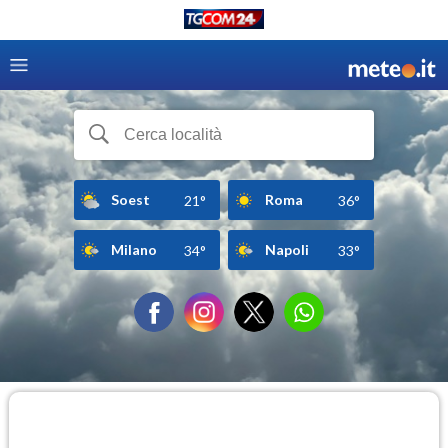
Soest
Roma
21°
36°
Milano
Napoli
34°
33°