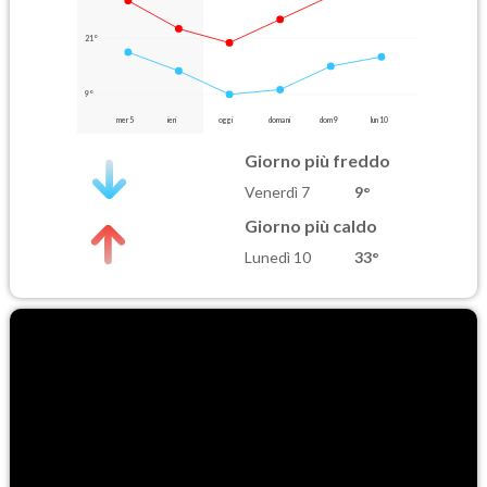
21°
9°
mer 5
ieri
oggi
domani
dom 9
lun 10
Giorno più freddo
Venerdì 7
9°
Giorno più caldo
Lunedì 10
33°