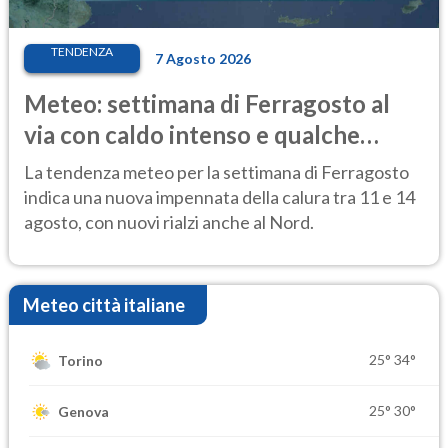
TENDENZA
7 Agosto 2026
Meteo: settimana di Ferragosto al
via con caldo intenso e qualche
temporale
La tendenza meteo per la settimana di Ferragosto
indica una nuova impennata della calura tra 11 e 14
agosto, con nuovi rialzi anche al Nord.
Meteo città italiane
25°
34°
Torino
25°
30°
Genova