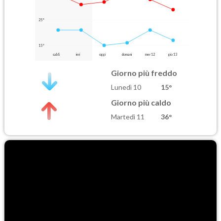
25°
15°
sab 8
ieri
oggi
domani
mer 12
gio 13
Giorno più freddo
Lunedì 10
15°
Giorno più caldo
Martedì 11
36°