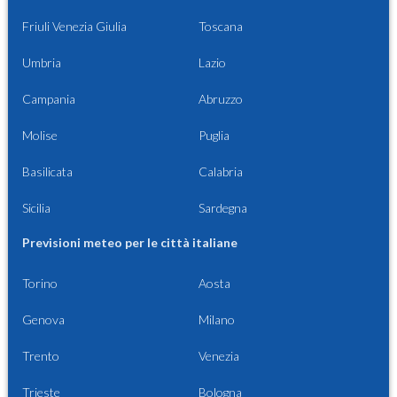
Friuli Venezia Giulia
Toscana
Umbria
Lazio
Campania
Abruzzo
Molise
Puglia
Basilicata
Calabria
Sicilia
Sardegna
Previsioni meteo per le città italiane
Torino
Aosta
Genova
Milano
Trento
Venezia
Trieste
Bologna