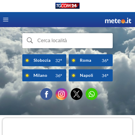
Slobozia
Roma
32°
36°
Milano
Napoli
36°
34°