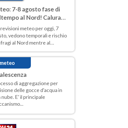
eo: 7-8 agosto fase di
tempo al Nord! Calura
o a Ferragosto
revisioni meteo per oggi, 7
to, vedono temporali e rischio
fragi al Nord mentre al
tro-Sud sole e caldo sempre
to intenso.
imeteo
alescenza
cesso di aggregazione per
lisione delle gocce d'acqua in
 nube. E' il principale
canismo...