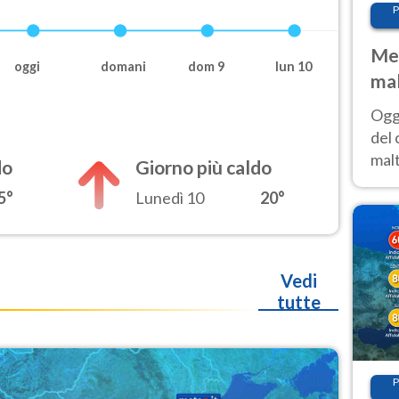
P
Met
oggi
domani
dom 9
lun 10
mal
nub
Oggi
es
del 
malt
do
Giorno più caldo
estr
5°
Lunedì 10
20°
prev
Vedi
tutte
P