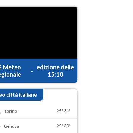
G Meteo
edizione delle
-
gionale
15:10
o città italiane
25°
34°
Torino
25°
30°
Genova