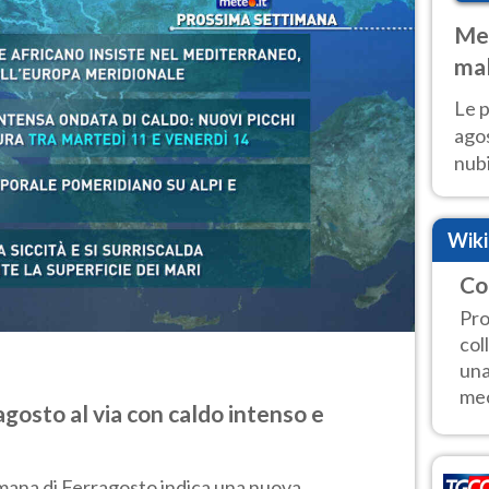
Met
mal
fin
Le p
agos
nubi
Cen
mol
Wik
Co
Pro
col
una
mec
gosto al via con caldo intenso e
mana di Ferragosto indica una nuova