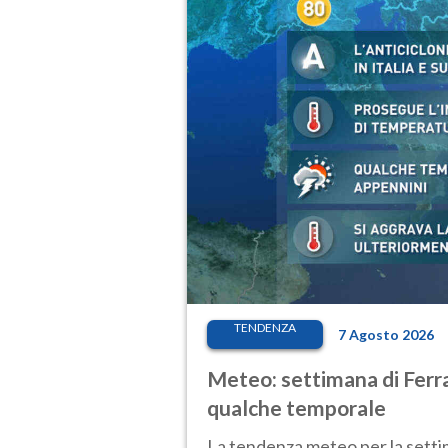
TENDENZA
7 Agosto 2026
Meteo: settimana di Ferra
qualche temporale
La tendenza meteo per la setti