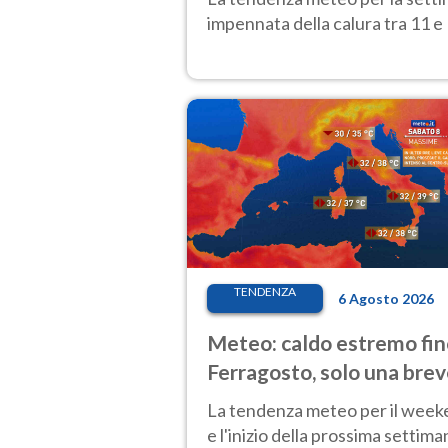
impennata della calura tra 11 e 
TENDENZA
6 Agosto 2026
Meteo: caldo estremo fin
Ferragosto, solo una bre
pausa. Ecco dove
La tendenza meteo per il wee
e l'inizio della prossima settima