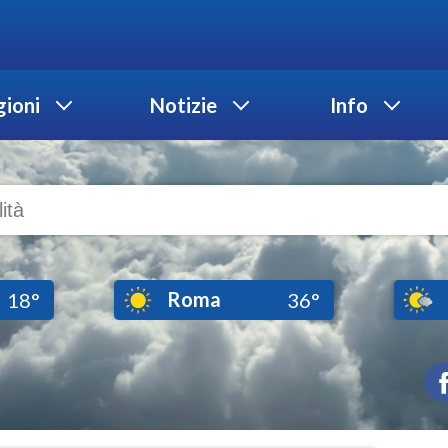
ioni
Notizie
Info
Roma
18°
36°