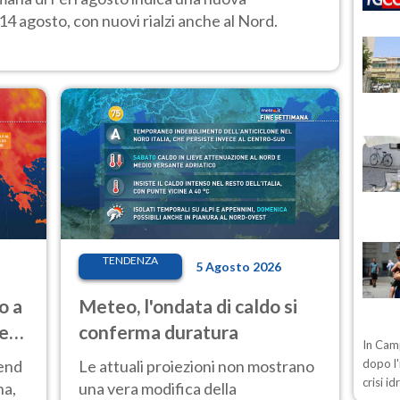
14 agosto, con nuovi rialzi anche al Nord.
TENDENZA
5 Agosto 2026
o a
Meteo, l'ondata di caldo si
ve
conferma duratura
In Camp
kend
Le attuali proiezioni non mostrano
dopo l'
crisi i
na,
una vera modifica della