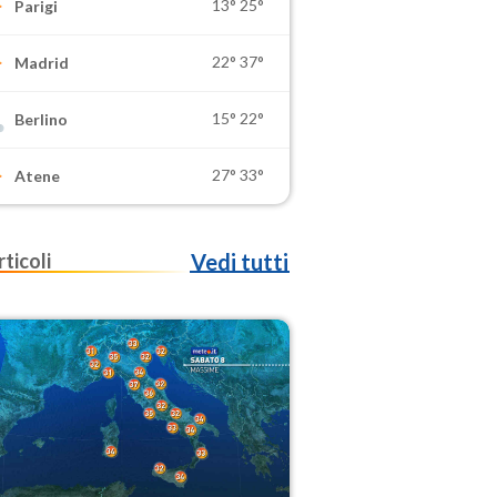
13°
25°
Parigi
22°
37°
Madrid
15°
22°
Berlino
27°
33°
Atene
rticoli
Vedi tutti