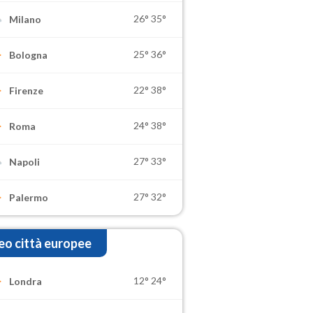
26°
35°
Milano
25°
36°
Bologna
22°
38°
Firenze
24°
38°
Roma
27°
33°
Napoli
27°
32°
Palermo
o città europee
12°
24°
Londra