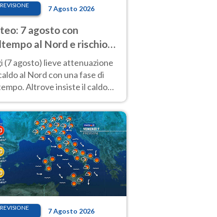
REVISIONE
7 Agosto 2026
eo: 7 agosto con
tempo al Nord e rischio
ifragi. Altrove caldo
 (7 agosto) lieve attenuazione
tremo
caldo al Nord con una fase di
empo. Altrove insiste il caldo
emo con picchi di 40°C. Le
isioni
REVISIONE
7 Agosto 2026