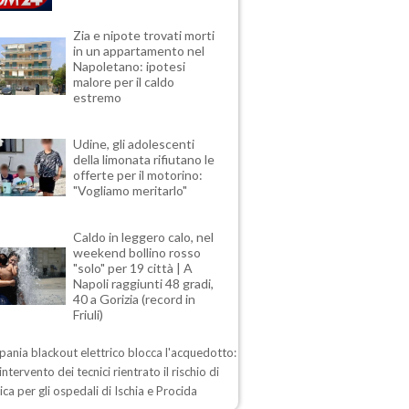
Zia e nipote trovati morti
in un appartamento nel
Napoletano: ipotesi
malore per il caldo
estremo
Udine, gli adolescenti
della limonata rifiutano le
offerte per il motorino:
"Vogliamo meritarlo"
Caldo in leggero calo, nel
weekend bollino rosso
"solo" per 19 città | A
Napoli raggiunti 48 gradi,
40 a Gorizia (record in
Friuli)
ania blackout elettrico blocca l'acquedotto:
intervento dei tecnici rientrato il rischio di
drica per gli ospedali di Ischia e Procida