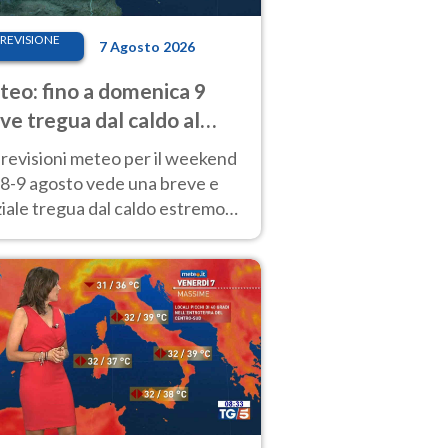
REVISIONE
7 Agosto 2026
eo: fino a domenica 9
ve tregua dal caldo al
d! Altrove calura e afa
revisioni meteo per il weekend
'8-9 agosto vede una breve e
iale tregua dal caldo estremo
Nord mentre altrove persistono
radi.