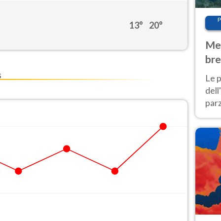
P
13°
20°
Met
bre
Nor
s
Le p
dell
parz
al 
40 g