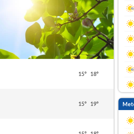
15°
18°
15°
19°
Mete
15°
18°