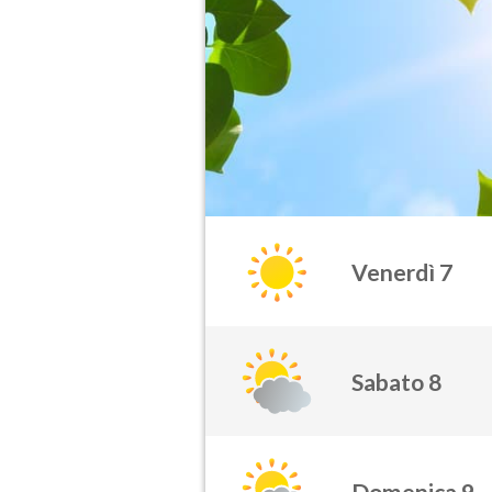
Venerdì 7
Sabato 8
Domenica 9