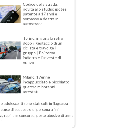
Codice della strada,
novità allo studio: ipotesi
patente a 17 anni e
sorpasso a destra in
autostrada
Torino, ingrana la retro
dopo il gestaccio di un
ciclista e travolge il
gruppo | Poi torna
indietro e li investe di
nuovo
Milano, 19enne
incappucciato e picchiato:
quattro minorenni
arrestati
ro adolescenti sono stati colti in flagranza
accuse di sequestro di persona a fini
vi, rapina in concorso, porto abusivo di arma
ni