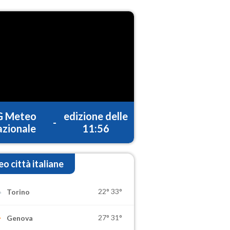
G Meteo
edizione delle
-
zionale
11:56
o città italiane
22°
33°
Torino
27°
31°
Genova