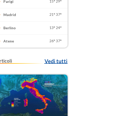
15°
29°
Parigi
21°
37°
Madrid
13°
24°
Berlino
26°
37°
Atene
rticoli
Vedi tutti