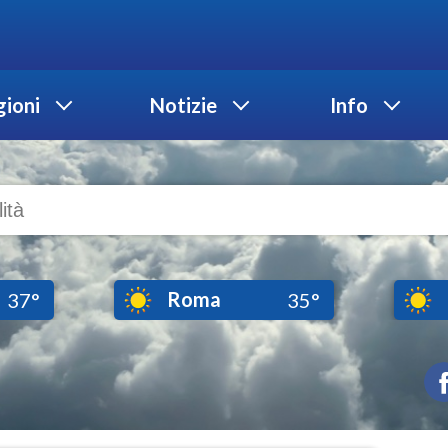
ioni
Notizie
Info
Roma
37°
35°