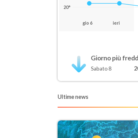
20°
gio 6
ieri
Giorno più fred
Sabato 8
2
Ultime news