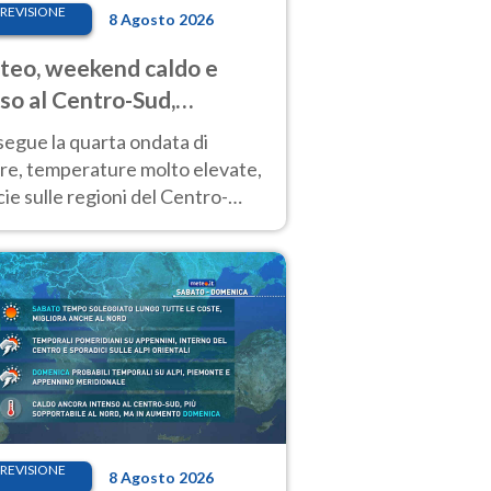
REVISIONE
8 Agosto 2026
eo, weekend caldo e
so al Centro-Sud,
porali sui rilievi
segue la quarta ondata di
ore, temperature molto elevate,
ie sulle regioni del Centro-
 Nuovi temporali di calore sulle
e montuose
REVISIONE
8 Agosto 2026