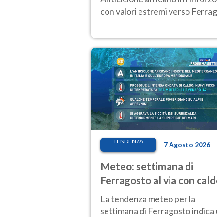
con valori estremi verso Ferrag
TENDENZA
7 Agosto 2026
Meteo: settimana di
Ferragosto al via con cald
intenso e qualche tempor
La tendenza meteo per la
settimana di Ferragosto indica