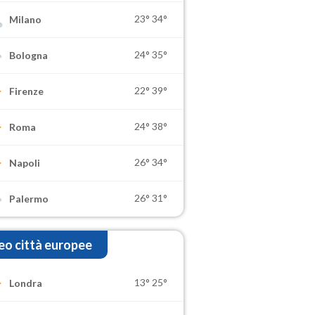
23°
34°
Milano
24°
35°
Bologna
22°
39°
Firenze
24°
38°
Roma
26°
34°
Napoli
26°
31°
Palermo
o città europee
13°
25°
Londra