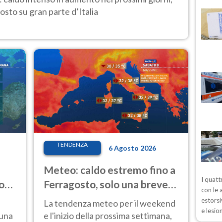
osto su gran parte d’Italia
TENDENZA
6 Agosto 2026
Meteo: caldo estremo fino a
I quatt
o
Ferragosto, solo una breve
con le 
ale
pausa. Ecco dove
estorsi
La tendenza meteo per il weekend
e lesio
 una
e l'inizio della prossima settimana,