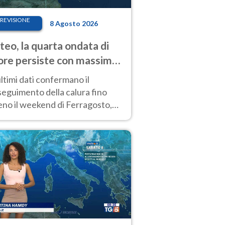
REVISIONE
8 Agosto 2026
eo, la quarta ondata di
ore persiste con massime
pre molto elevate
ultimi dati confermano il
eguimento della calura fino
eno il weekend di Ferragosto,
 tendenza a una nuova
nsificazione prossima
timana