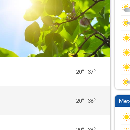
20°
37°
20°
36°
Mete
20°
36°