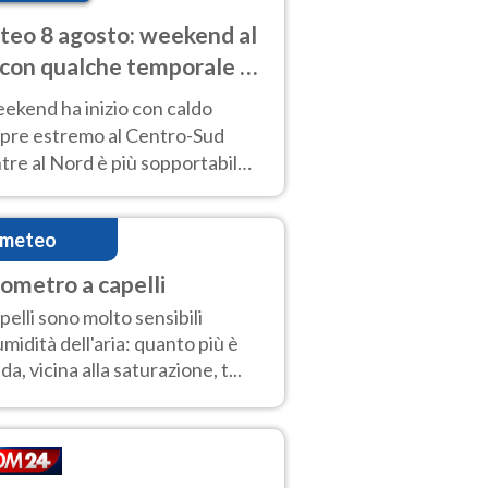
eo 8 agosto: weekend al
 con qualche temporale e
do estremo al Centro-Sud
eekend ha inizio con caldo
pre estremo al Centro-Sud
re al Nord è più sopportabile
 a domenica 9. Temporali di
re sui rilievi.
imeteo
rometro a capelli
apelli sono molto sensibili
'umidità dell'aria: quanto più è
da, vicina alla saturazione, t...