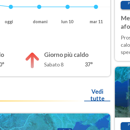
P
Met
oggi
domani
lun 10
mar 11
afo
tem
Pro
cal
spec
do
Giorno più caldo
Sud.
0°
Sabato 8
37°
are
Vedi
tutte
P