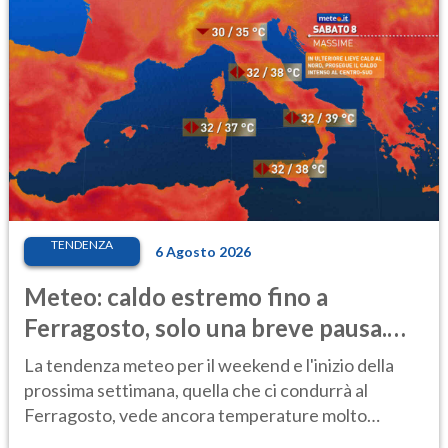
TENDENZA
6 Agosto 2026
Meteo: caldo estremo fino a
Ferragosto, solo una breve pausa.
Ecco dove
La tendenza meteo per il weekend e l'inizio della
prossima settimana, quella che ci condurrà al
Ferragosto, vede ancora temperature molto
elevate