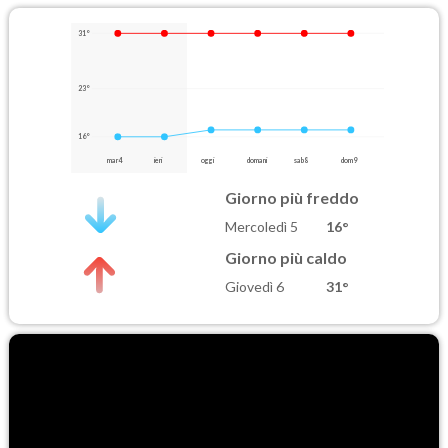
31°
23°
16°
mar 4
ieri
oggi
domani
sab 8
dom 9
Giorno più freddo
Mercoledì 5
16°
Giorno più caldo
Giovedì 6
31°