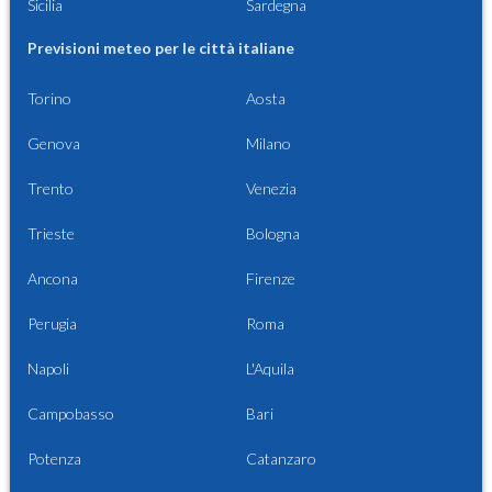
Sicilia
Sardegna
Previsioni meteo per le città italiane
Torino
Aosta
Genova
Milano
Trento
Venezia
Trieste
Bologna
Ancona
Firenze
Perugia
Roma
Napoli
L'Aquila
Campobasso
Bari
Potenza
Catanzaro