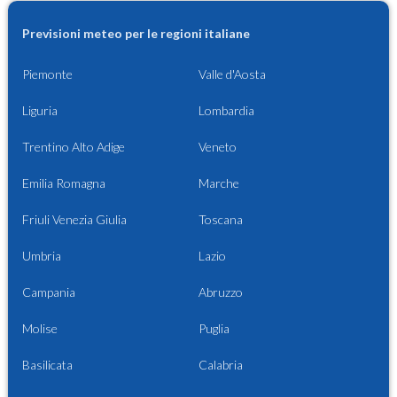
Previsioni meteo per le regioni italiane
Piemonte
Valle d'Aosta
Liguria
Lombardia
Trentino Alto Adige
Veneto
Emilia Romagna
Marche
Friuli Venezia Giulia
Toscana
Umbria
Lazio
Campania
Abruzzo
Molise
Puglia
Basilicata
Calabria