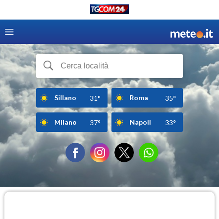
Sillano
Roma
31°
35°
Milano
Napoli
37°
33°