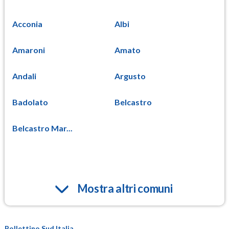
Acconia
Albi
Amaroni
Amato
Andali
Argusto
Badolato
Belcastro
Belcastro Mar...
Mostra altri comuni
Bollettino Sud Italia