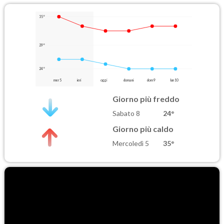
35°
29°
24°
mer 5
ieri
oggi
domani
dom 9
lun 10
Giorno più freddo
Sabato 8
24°
Giorno più caldo
Mercoledì 5
35°