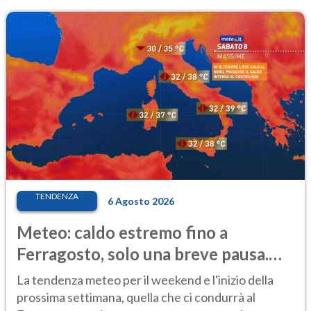
TENDENZA
6 Agosto 2026
Meteo: caldo estremo fino a
Ferragosto, solo una breve pausa.
Ecco dove
La tendenza meteo per il weekend e l'inizio della
prossima settimana, quella che ci condurrà al