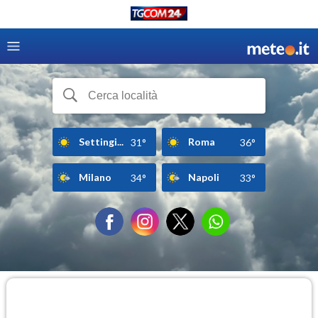
Settingi...
Roma
31°
36°
Milano
Napoli
34°
33°