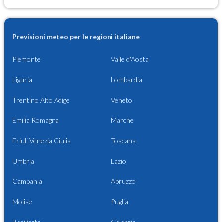
Previsioni meteo per le regioni italiane
Piemonte
Valle d'Aosta
Liguria
Lombardia
Trentino Alto Adige
Veneto
Emilia Romagna
Marche
Friuli Venezia Giulia
Toscana
Umbria
Lazio
Campania
Abruzzo
Molise
Puglia
Basilicata
Calabria