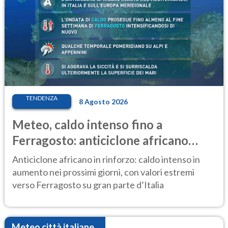
TENDENZA
8 Agosto 2026
Meteo, caldo intenso fino a
Ferragosto: anticiclone africano
ancora protagonista
Anticiclone africano in rinforzo: caldo intenso in
aumento nei prossimi giorni, con valori estremi
verso Ferragosto su gran parte d’Italia
Meteo città italiane