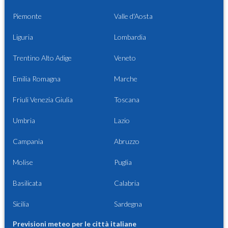
Piemonte
Valle d'Aosta
Liguria
Lombardia
Trentino Alto Adige
Veneto
Emilia Romagna
Marche
Friuli Venezia Giulia
Toscana
Umbria
Lazio
Campania
Abruzzo
Molise
Puglia
Basilicata
Calabria
Sicilia
Sardegna
Previsioni meteo per le città italiane