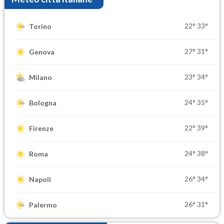
22°
33°
Torino
27°
31°
Genova
23°
34°
Milano
24°
35°
Bologna
22°
39°
Firenze
24°
38°
Roma
26°
34°
Napoli
26°
31°
Palermo