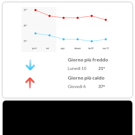
37°
29°
21°
gio 6
ieri
oggi
domani
lun 10
mar 11
Giorno più freddo
Lunedì 10
21°
Giorno più caldo
Giovedì 6
37°