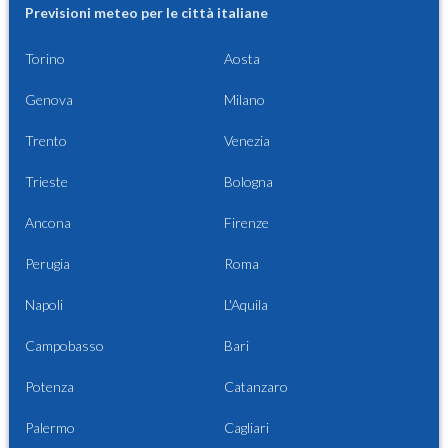
Previsioni meteo per le città italiane
Torino
Aosta
Genova
Milano
Trento
Venezia
Trieste
Bologna
Ancona
Firenze
Perugia
Roma
Napoli
L'Aquila
Campobasso
Bari
Potenza
Catanzaro
Palermo
Cagliari