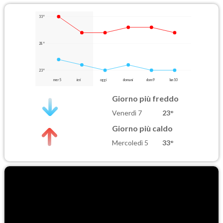
33°
28°
23°
mer 5
ieri
oggi
domani
dom 9
lun 10
Giorno più freddo
Venerdì 7
23°
Giorno più caldo
Mercoledì 5
33°