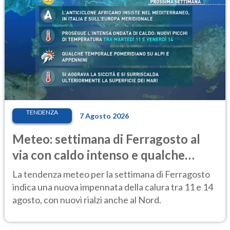
TENDENZA
7 Agosto 2026
Meteo: settimana di Ferragosto al
via con caldo intenso e qualche
temporale
La tendenza meteo per la settimana di Ferragosto
indica una nuova impennata della calura tra 11 e 14
agosto, con nuovi rialzi anche al Nord.