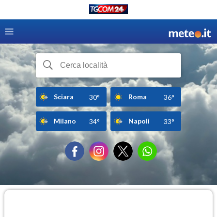
Sciara
Roma
30°
36°
Milano
Napoli
34°
33°