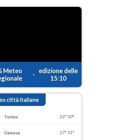
G Meteo
edizione delle
-
gionale
15:10
o città italiane
22°
30°
Torino
27°
31°
Genova