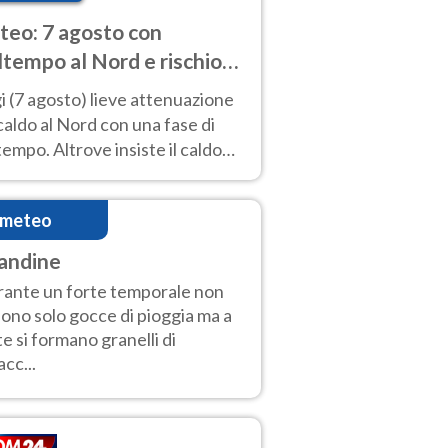
eo: 7 agosto con
tempo al Nord e rischio
ifragi. Altrove caldo
 (7 agosto) lieve attenuazione
tremo
caldo al Nord con una fase di
empo. Altrove insiste il caldo
emo con picchi di 40°C. Le
isioni
imeteo
andine
ante un forte temporale non
ono solo gocce di pioggia ma a
te si formano granelli di
acc...