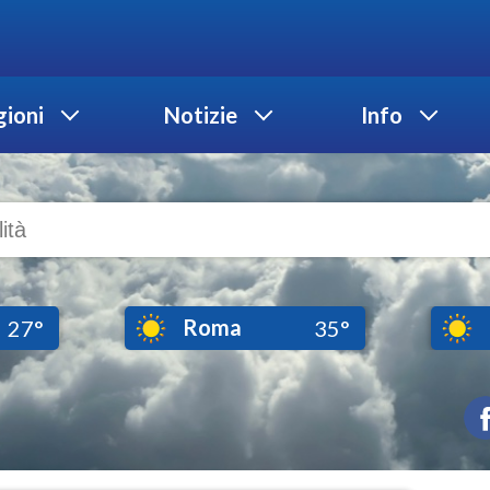
ioni
Notizie
Info
Roma
27°
35°