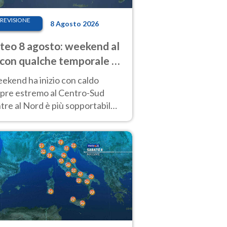
REVISIONE
8 Agosto 2026
eo 8 agosto: weekend al
 con qualche temporale e
do estremo al Centro-Sud
eekend ha inizio con caldo
pre estremo al Centro-Sud
re al Nord è più sopportabile
 a domenica 9. Temporali di
re sui rilievi.