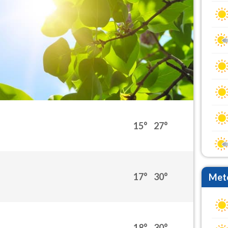
15°
27°
17°
30°
Mete
18°
30°