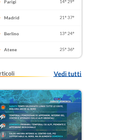
14°
29°
Parigi
21°
37°
Madrid
13°
24°
Berlino
25°
36°
Atene
rticoli
Vedi tutti