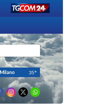
Milano
35°