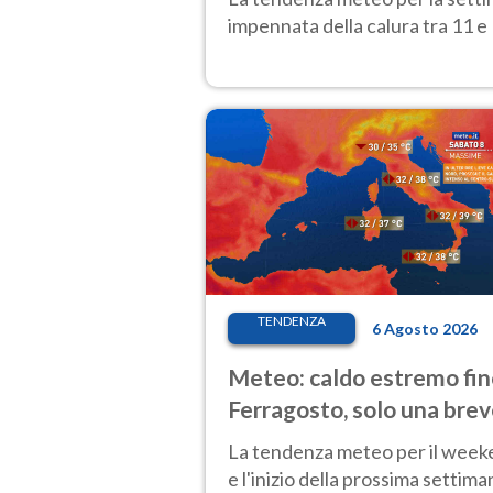
impennata della calura tra 11 e 
TENDENZA
6 Agosto 2026
Meteo: caldo estremo fin
Ferragosto, solo una bre
pausa. Ecco dove
La tendenza meteo per il wee
e l'inizio della prossima settima