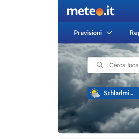
Previsioni
Reg
Schladmi...