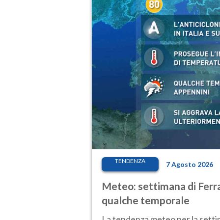
TENDENZA
7 Agosto 2026
Meteo: settimana di Ferra
qualche temporale
La tendenza meteo per la setti