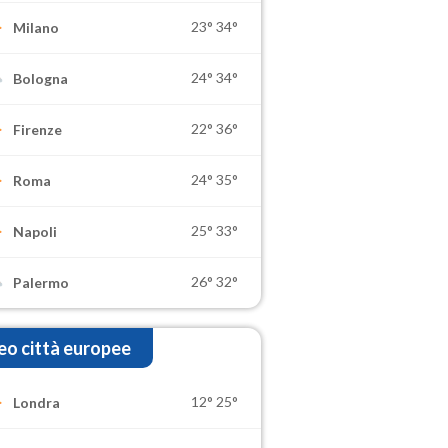
23°
34°
Milano
24°
34°
Bologna
22°
36°
Firenze
24°
35°
Roma
25°
33°
Napoli
26°
32°
Palermo
o città europee
12°
25°
Londra