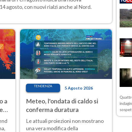
14 agosto, con nuovi rialzi anche al Nord.
TENDENZA
5 Agosto 2026
Quattro
o a
Meteo, l'ondata di caldo si
indagin
ve
conferma duratura
sospett
kend
Le attuali proiezioni non mostrano
na,
una vera modifica della