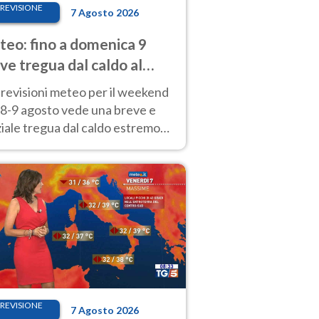
REVISIONE
7 Agosto 2026
eo: fino a domenica 9
ve tregua dal caldo al
d! Altrove calura e afa
revisioni meteo per il weekend
'8-9 agosto vede una breve e
iale tregua dal caldo estremo
Nord mentre altrove persistono
radi.
REVISIONE
7 Agosto 2026