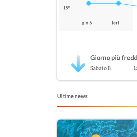
15°
gio 6
ieri
Giorno più fred
Sabato 8
1
Ultime news