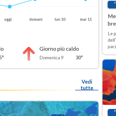
P
Met
oggi
domani
lun 10
mar 11
bre
Nor
Le p
dell
parz
do
Giorno più caldo
al 
5°
Domenica 9
30°
40 g
Vedi
tutte
P