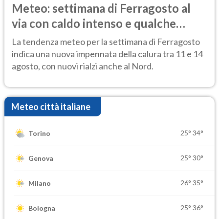
Meteo: settimana di Ferragosto al
via con caldo intenso e qualche
temporale
La tendenza meteo per la settimana di Ferragosto
indica una nuova impennata della calura tra 11 e 14
agosto, con nuovi rialzi anche al Nord.
Meteo città italiane
25°
34°
Torino
25°
30°
Genova
26°
35°
Milano
25°
36°
Bologna