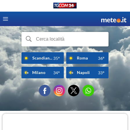
Scandian...
Roma
35°
36°
Milano
Napoli
34°
33°