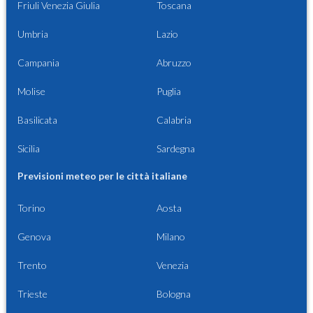
Friuli Venezia Giulia
Toscana
Umbria
Lazio
Campania
Abruzzo
Molise
Puglia
Basilicata
Calabria
Sicilia
Sardegna
Previsioni meteo per le città italiane
Torino
Aosta
Genova
Milano
Trento
Venezia
Trieste
Bologna