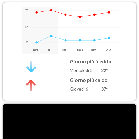
37°
29°
22°
mer 5
ieri
oggi
domani
dom 9
lun 10
Giorno più freddo
Mercoledì 5
22°
Giorno più caldo
Giovedì 6
37°