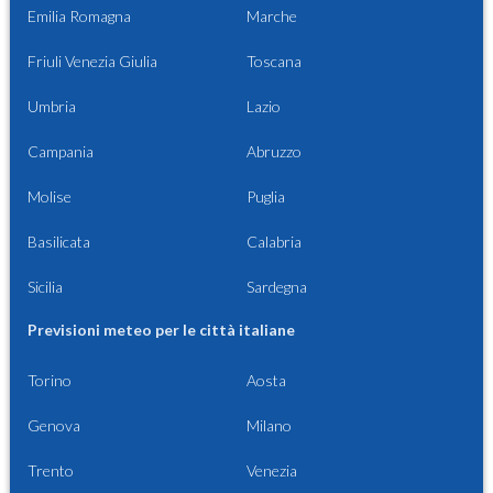
Emilia Romagna
Marche
Friuli Venezia Giulia
Toscana
Umbria
Lazio
Campania
Abruzzo
Molise
Puglia
Basilicata
Calabria
Sicilia
Sardegna
Previsioni meteo per le città italiane
Torino
Aosta
Genova
Milano
Trento
Venezia