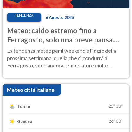
TENDENZA
6 Agosto 2026
Meteo: caldo estremo fino a
Ferragosto, solo una breve pausa.
Ecco dove
La tendenza meteo per il weekend e l'inizio della
prossima settimana, quella che ci condurrà al
Ferragosto, vede ancora temperature molto
elevate
Meteo città italiane
25°
30°
Torino
26°
30°
Genova