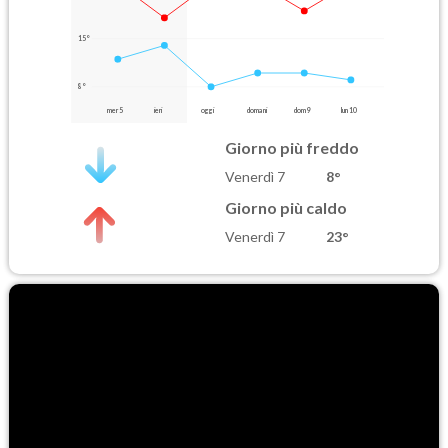
15°
8°
mer 5
ieri
oggi
domani
dom 9
lun 10
Giorno più freddo
Venerdì 7
8°
Giorno più caldo
Venerdì 7
23°