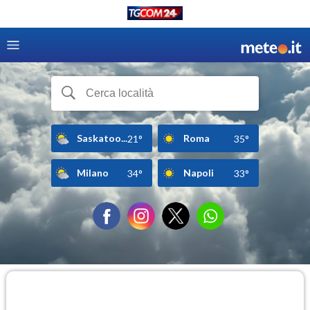
Saskatoo...
Roma
21°
35°
Milano
Napoli
34°
33°