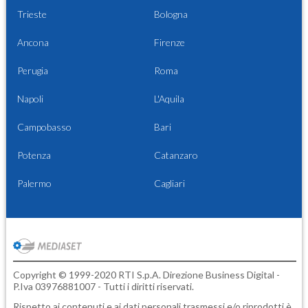
Trieste
Bologna
Ancona
Firenze
Perugia
Roma
Napoli
L'Aquila
Campobasso
Bari
Potenza
Catanzaro
Palermo
Cagliari
Copyright © 1999-2020 RTI S.p.A. Direzione Business Digital -
P.Iva 03976881007 - Tutti i diritti riservati.
Rispetto ai contenuti e ai dati personali trasmessi e/o riprodotti è