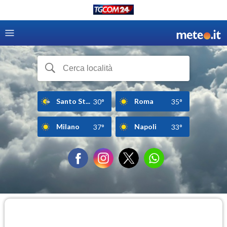
Santo St...
Roma
30°
35°
Milano
Napoli
37°
33°