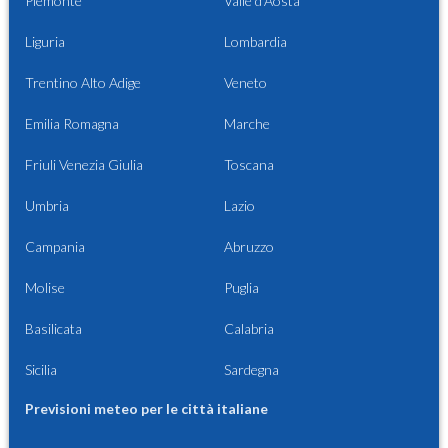
Piemonte
Valle d'Aosta
Liguria
Lombardia
Trentino Alto Adige
Veneto
Emilia Romagna
Marche
Friuli Venezia Giulia
Toscana
Umbria
Lazio
Campania
Abruzzo
Molise
Puglia
Basilicata
Calabria
Sicilia
Sardegna
Previsioni meteo per le città italiane