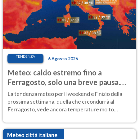
TENDENZA
6 Agosto 2026
Meteo: caldo estremo fino a
Ferragosto, solo una breve pausa.
Ecco dove
La tendenza meteo per il weekend e l'inizio della
prossima settimana, quella che ci condurrà al
Ferragosto, vede ancora temperature molto
elevate
Meteo città italiane