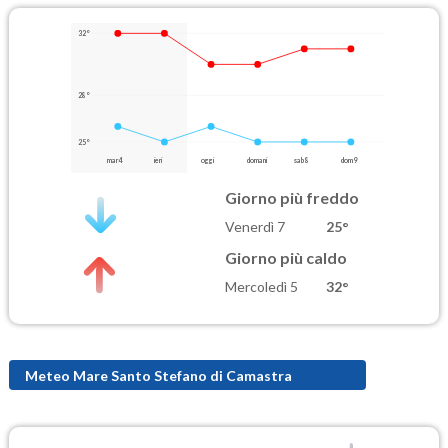
32°
28°
25°
mar 4
ieri
oggi
domani
sab 8
dom 9
Giorno più freddo
Venerdì 7
25°
Giorno più caldo
Mercoledì 5
32°
Meteo Mare Santo Stefano di Camastra