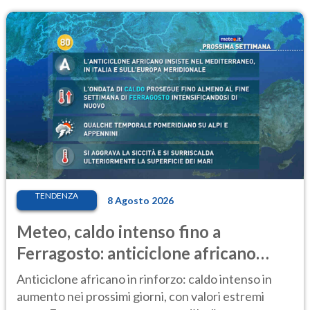
TENDENZA
8 Agosto 2026
Meteo, caldo intenso fino a
Ferragosto: anticiclone africano
ancora protagonista
Anticiclone africano in rinforzo: caldo intenso in
aumento nei prossimi giorni, con valori estremi