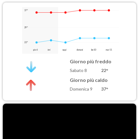
37°
29°
22°
gio 6
ieri
oggi
domani
lun 10
mar 11
Giorno più freddo
Sabato 8
22°
Giorno più caldo
Domenica 9
37°