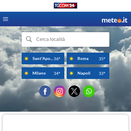
Sant'Apo...
Roma
36°
35°
Milano
Napoli
34°
33°