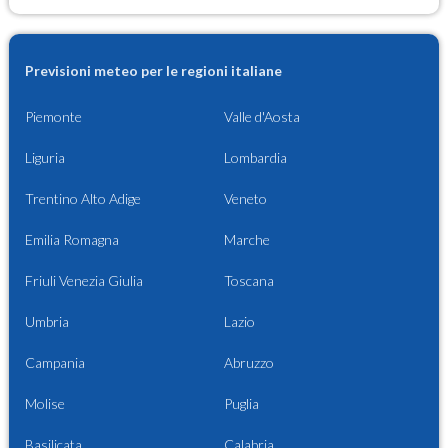
Previsioni meteo per le regioni italiane
Piemonte
Valle d'Aosta
Liguria
Lombardia
Trentino Alto Adige
Veneto
Emilia Romagna
Marche
Friuli Venezia Giulia
Toscana
Umbria
Lazio
Campania
Abruzzo
Molise
Puglia
Basilicata
Calabria