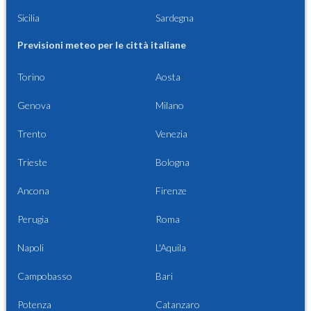
Sicilia
Sardegna
Previsioni meteo per le città italiane
Torino
Aosta
Genova
Milano
Trento
Venezia
Trieste
Bologna
Ancona
Firenze
Perugia
Roma
Napoli
L'Aquila
Campobasso
Bari
Potenza
Catanzaro