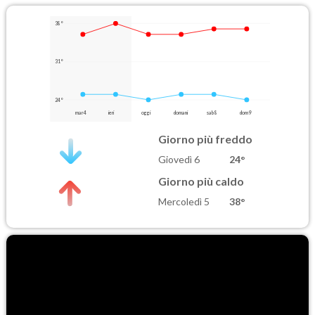
38°
31°
24°
mar 4
ieri
oggi
domani
sab 8
dom 9
Giorno più freddo
Giovedì 6
24°
Giorno più caldo
Mercoledì 5
38°