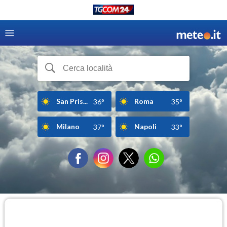
San Pris...
Roma
36°
35°
Milano
Napoli
37°
33°