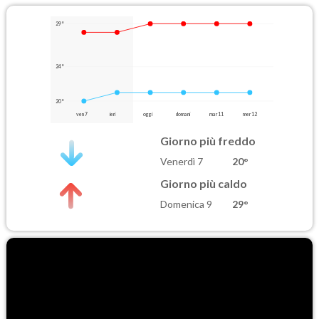
29°
24°
20°
ven 7
ieri
oggi
domani
mar 11
mer 12
Giorno più freddo
Venerdì 7
20°
Giorno più caldo
Domenica 9
29°