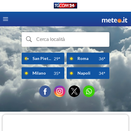
San Piet...
Roma
29°
36°
Milano
Napoli
35°
34°