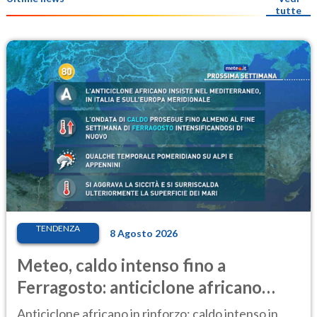
tutte
TENDENZA
8 Agosto 2026
Meteo, caldo intenso fino a
Ferragosto: anticiclone africano
ancora protagonista
Anticiclone africano in rinforzo: caldo intenso in