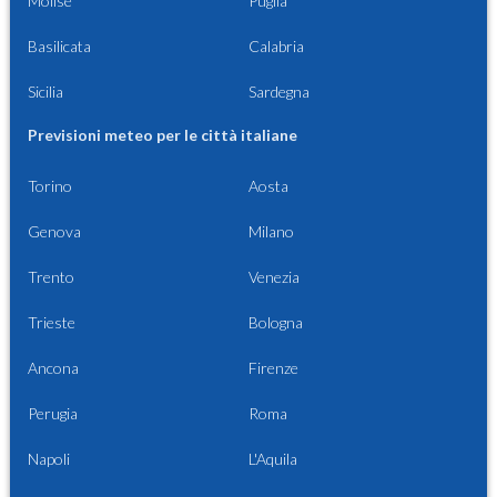
Molise
Puglia
Basilicata
Calabria
Sicilia
Sardegna
Previsioni meteo per le città italiane
Torino
Aosta
Genova
Milano
Trento
Venezia
Trieste
Bologna
Ancona
Firenze
Perugia
Roma
Napoli
L'Aquila