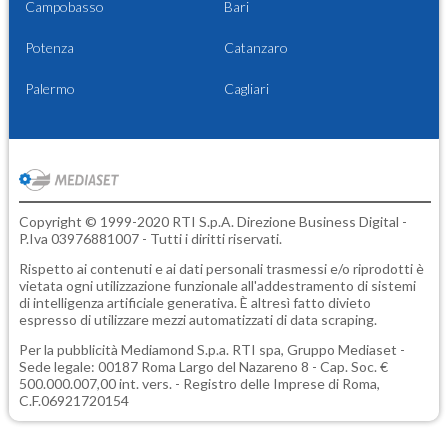
Campobasso
Bari
Potenza
Catanzaro
Palermo
Cagliari
Copyright © 1999-2020 RTI S.p.A. Direzione Business Digital -
P.Iva 03976881007 - Tutti i diritti riservati.
Rispetto ai contenuti e ai dati personali trasmessi e/o riprodotti è
vietata ogni utilizzazione funzionale all'addestramento di sistemi
di intelligenza artificiale generativa. È altresì fatto divieto
espresso di utilizzare mezzi automatizzati di data scraping.
Per la pubblicità
Mediamond S.p.a.
RTI spa, Gruppo Mediaset -
Sede legale: 00187 Roma Largo del Nazareno 8 - Cap. Soc. €
500.000.007,00 int. vers. - Registro delle Imprese di Roma,
C.F.06921720154