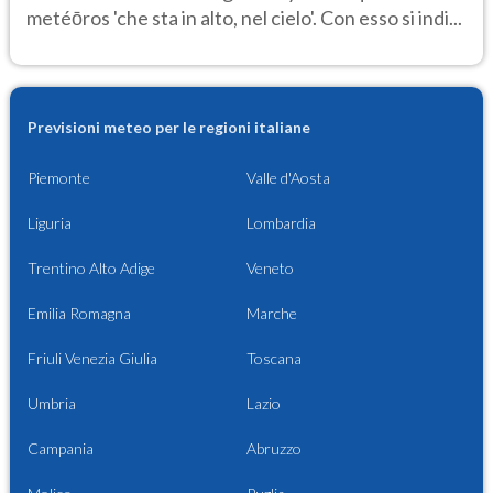
metéōros 'che sta in alto, nel cielo'. Con esso si indi...
Previsioni meteo per le regioni italiane
Piemonte
Valle d'Aosta
Liguria
Lombardia
Trentino Alto Adige
Veneto
Emilia Romagna
Marche
Friuli Venezia Giulia
Toscana
Umbria
Lazio
Campania
Abruzzo