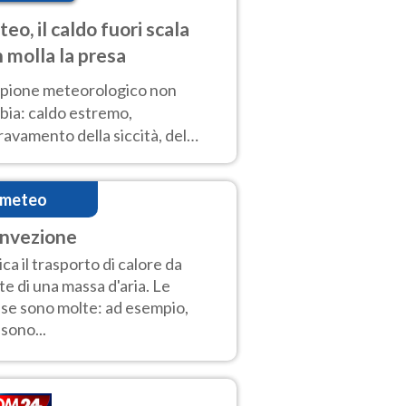
eo, il caldo fuori scala
 molla la presa
copione meteorologico non
bia: caldo estremo,
avamento della siccità, del
hio incendi e temporali di
ore. Nessun cambiamento fino
imeteo
ragosto
nvezione
ica il trasporto di calore da
te di una massa d'aria. Le
se sono molte: ad esempio,
sono...