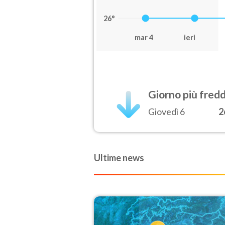
26°
mar 4
ieri
Giorno più fred
Giovedì 6
2
Ultime news