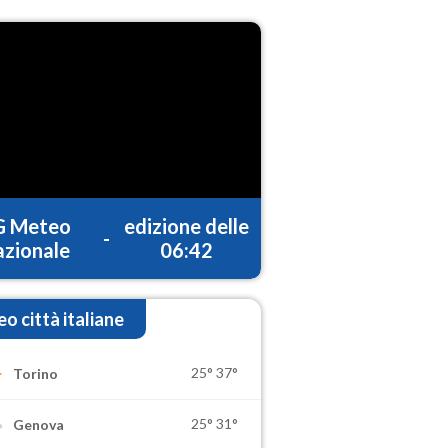
G Meteo
edizione delle
-
zionale
06:42
o città italiane
25°
37°
Torino
25°
31°
Genova