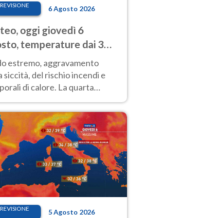
REVISIONE
6 Agosto 2026
eo, oggi giovedì 6
sto, temperature dai 33
40 gradi
do estremo, aggravamento
a siccità, del rischio incendi e
orali di calore. La quarta
nsa ondata di calore non dà
gua e durerà fino Ferragosto
REVISIONE
5 Agosto 2026