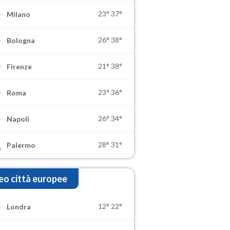
23°
37°
Milano
26°
38°
Bologna
21°
38°
Firenze
23°
36°
Roma
26°
34°
Napoli
28°
31°
Palermo
o città europee
12°
22°
Londra