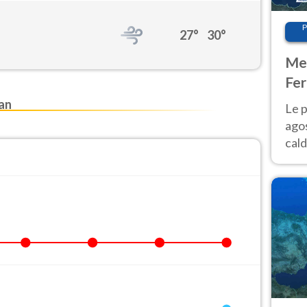
P
27°
30°
Met
Fer
Nor
an
Le p
agos
cald
all'
Nor