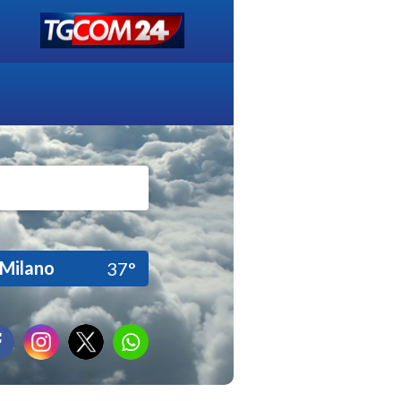
Milano
37°