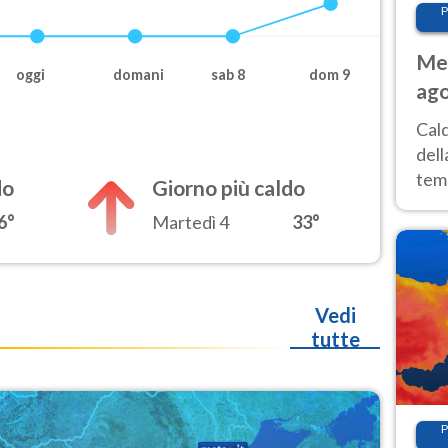
P
Met
oggi
domani
sab 8
dom 9
ago
ai 
Cal
dell
temp
do
Giorno più caldo
inte
6°
Martedì 4
33°
tre
Vedi
tutte
P