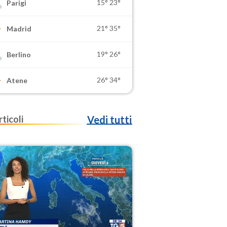
15°
23°
Parigi
21°
35°
Madrid
19°
26°
Berlino
26°
34°
Atene
rticoli
Vedi tutti