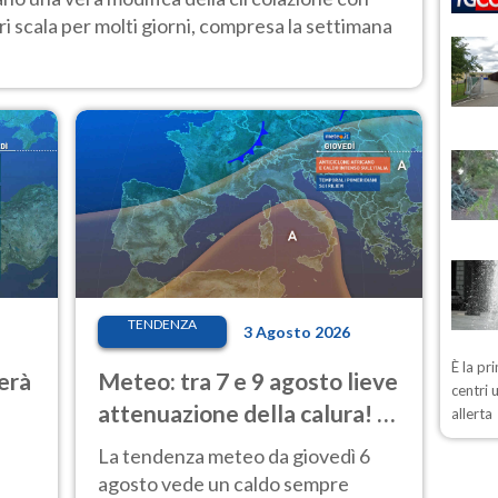
i scala per molti giorni, compresa la settimana
TENDENZA
3 Agosto 2026
È la pr
erà
Meteo: tra 7 e 9 agosto lieve
centri 
attenuazione della calura! Al
allerta
Nord rischio temporali
La tendenza meteo da giovedì 6
agosto vede un caldo sempre