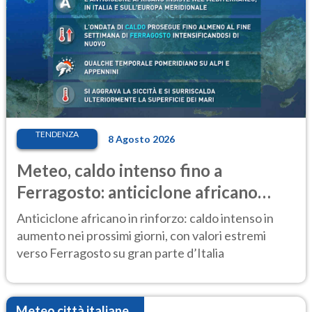
TENDENZA
8 Agosto 2026
Meteo, caldo intenso fino a
Ferragosto: anticiclone africano
ancora protagonista
Anticiclone africano in rinforzo: caldo intenso in
aumento nei prossimi giorni, con valori estremi
verso Ferragosto su gran parte d’Italia
Meteo città italiane