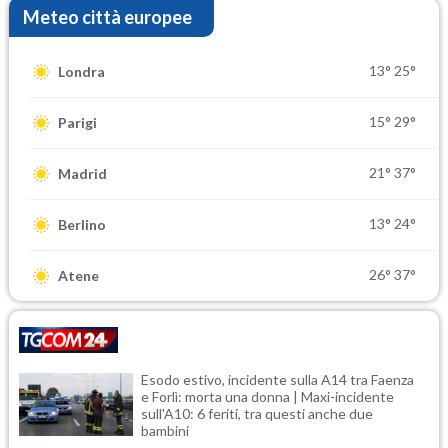
Meteo città europee
13°
25°
Londra
15°
29°
Parigi
21°
37°
Madrid
13°
24°
Berlino
26°
37°
Atene
Esodo estivo, incidente sulla A14 tra Faenza
e Forlì: morta una donna | Maxi-incidente
sull'A10: 6 feriti, tra questi anche due
bambini