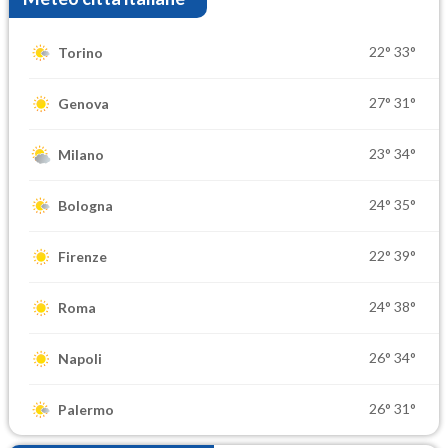
22°
33°
Torino
27°
31°
Genova
23°
34°
Milano
24°
35°
Bologna
22°
39°
Firenze
24°
38°
Roma
26°
34°
Napoli
26°
31°
Palermo