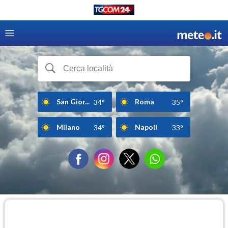
San Gior...
Roma
34°
35°
Milano
Napoli
34°
33°