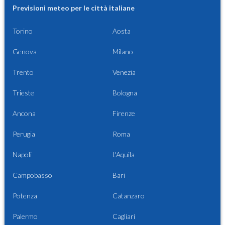
Previsioni meteo per le città italiane
Torino
Aosta
Genova
Milano
Trento
Venezia
Trieste
Bologna
Ancona
Firenze
Perugia
Roma
Napoli
L'Aquila
Campobasso
Bari
Potenza
Catanzaro
Palermo
Cagliari