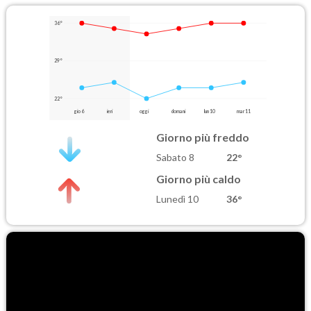
36°
29°
22°
gio 6
ieri
oggi
domani
lun 10
mar 11
Giorno più freddo
Sabato 8
22°
Giorno più caldo
Lunedì 10
36°