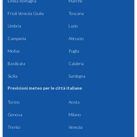
Emilia Romagna
Marche
Friuli Venezia Giulia
Toscana
Umbria
Lazio
Campania
Abruzzo
Molise
Puglia
Basilicata
Calabria
Sicilia
Sardegna
Previsioni meteo per le città italiane
Torino
Aosta
Genova
Milano
Trento
Venezia