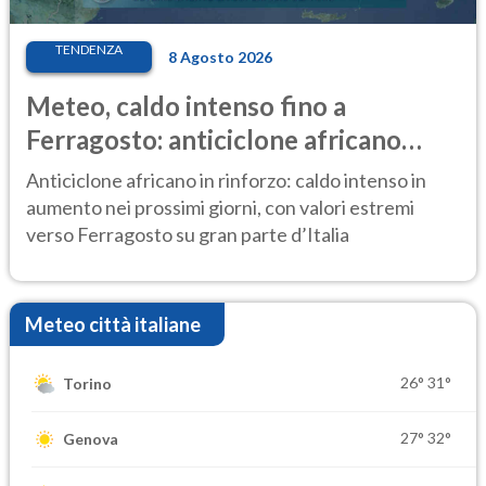
TENDENZA
8 Agosto 2026
Meteo, caldo intenso fino a
Ferragosto: anticiclone africano
ancora protagonista
Anticiclone africano in rinforzo: caldo intenso in
aumento nei prossimi giorni, con valori estremi
verso Ferragosto su gran parte d’Italia
Meteo città italiane
26°
31°
Torino
27°
32°
Genova