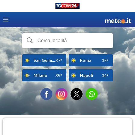
San Genn...
Roma
37°
35°
Milano
Napoli
35°
34°