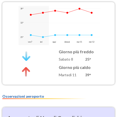
39°
32°
25°
ven 7
ieri
oggi
domani
mar 11
mer 12
Giorno più freddo
Sabato 8
25°
Giorno più caldo
Martedì 11
39°
Osservazioni aeroporto