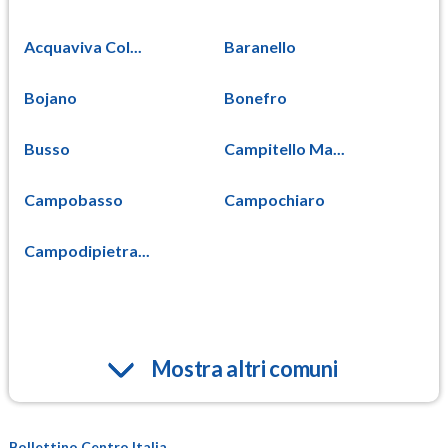
Acquaviva Col...
Baranello
Bojano
Bonefro
Busso
Campitello Ma...
Campobasso
Campochiaro
Campodipietra...
Mostra altri comuni
Bollettino Centro Italia