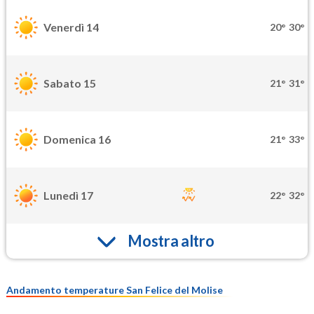
Venerdì 14
20°
30°
Sabato 15
21°
31°
Domenica 16
21°
33°
Lunedì 17
22°
32°
Mostra altro
Andamento temperature San Felice del Molise