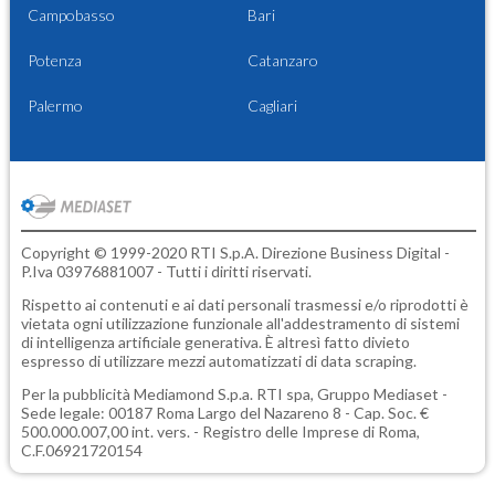
Campobasso
Bari
Potenza
Catanzaro
Palermo
Cagliari
Copyright © 1999-2020 RTI S.p.A. Direzione Business Digital -
P.Iva 03976881007 - Tutti i diritti riservati.
Rispetto ai contenuti e ai dati personali trasmessi e/o riprodotti è
vietata ogni utilizzazione funzionale all'addestramento di sistemi
di intelligenza artificiale generativa. È altresì fatto divieto
espresso di utilizzare mezzi automatizzati di data scraping.
Per la pubblicità
Mediamond S.p.a.
RTI spa, Gruppo Mediaset -
Sede legale: 00187 Roma Largo del Nazareno 8 - Cap. Soc. €
500.000.007,00 int. vers. - Registro delle Imprese di Roma,
C.F.06921720154