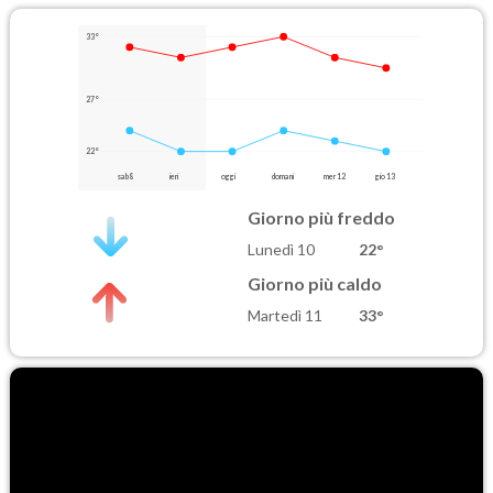
33°
27°
22°
sab 8
ieri
oggi
domani
mer 12
gio 13
Giorno più freddo
Lunedì 10
22°
Giorno più caldo
Martedì 11
33°