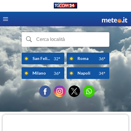
San Feli...
Roma
32°
36°
Milano
Napoli
36°
34°