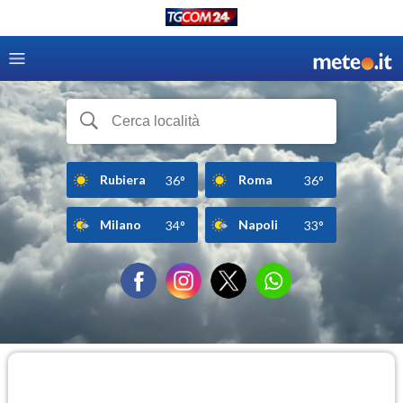
Rubiera
Roma
36°
36°
Milano
Napoli
34°
33°