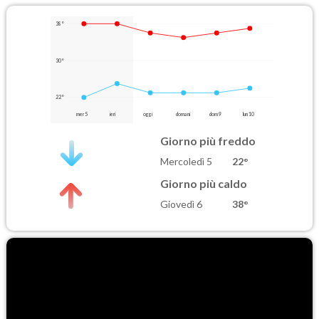
38°
30°
22°
mer 5
ieri
oggi
domani
dom 9
lun 10
Giorno più freddo
Mercoledì 5
22°
Giorno più caldo
Giovedì 6
38°