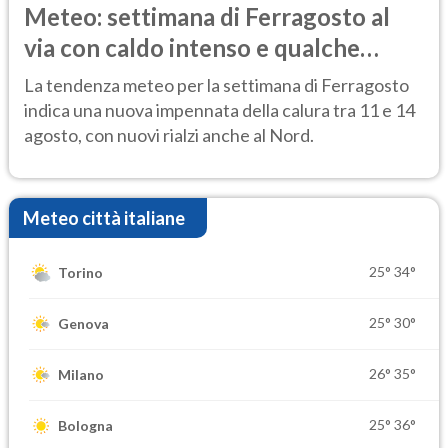
Meteo: settimana di Ferragosto al
via con caldo intenso e qualche
temporale
La tendenza meteo per la settimana di Ferragosto
indica una nuova impennata della calura tra 11 e 14
agosto, con nuovi rialzi anche al Nord.
Meteo città italiane
25°
34°
Torino
25°
30°
Genova
26°
35°
Milano
25°
36°
Bologna