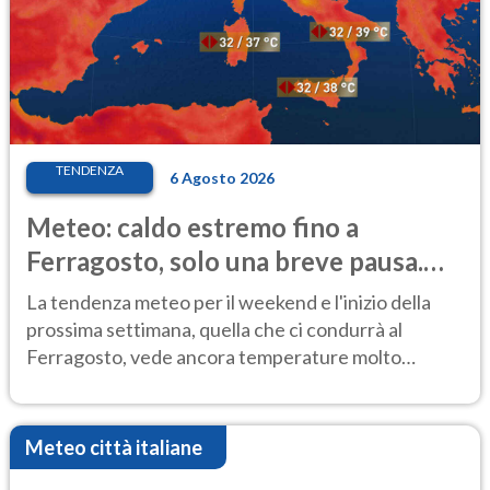
TENDENZA
6 Agosto 2026
Meteo: caldo estremo fino a
Ferragosto, solo una breve pausa.
Ecco dove
La tendenza meteo per il weekend e l'inizio della
prossima settimana, quella che ci condurrà al
Ferragosto, vede ancora temperature molto
elevate
Meteo città italiane