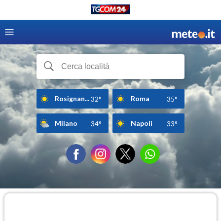
Rosignan...
Roma
32°
35°
Milano
Napoli
34°
33°