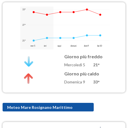
33°
27°
21°
mer 5
ieri
oggi
domani
dom 9
lun 10
Giorno più freddo
Mercoledì 5
21°
Giorno più caldo
Domenica 9
33°
Meteo Mare Rosignano Marittimo