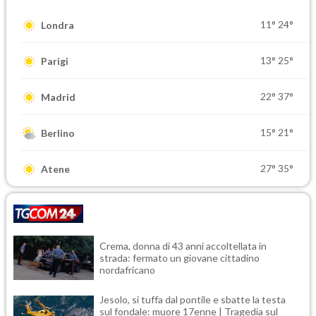
11°
24°
Londra
13°
25°
Parigi
22°
37°
Madrid
15°
21°
Berlino
27°
35°
Atene
Crema, donna di 43 anni accoltellata in
strada: fermato un giovane cittadino
nordafricano
Jesolo, si tuffa dal pontile e sbatte la testa
sul fondale: muore 17enne | Tragedia sul