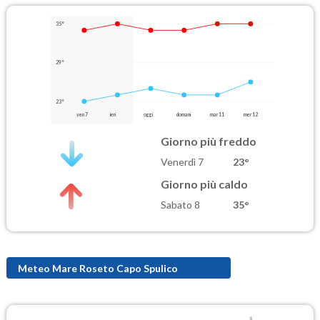
35°
29°
23°
ven 7
ieri
oggi
domani
mar 11
mer 12
Giorno più freddo
Venerdì 7
23°
Giorno più caldo
Sabato 8
35°
Meteo Mare Roseto Capo Spulico