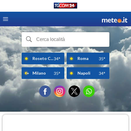
Roseto C...
Roma
34°
35°
Milano
Napoli
35°
34°