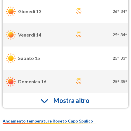
Giovedì 13
26°
34°
Venerdì 14
25°
34°
Sabato 15
25°
33°
Domenica 16
25°
35°
Mostra altro
Andamento temperature Roseto Capo Spulico