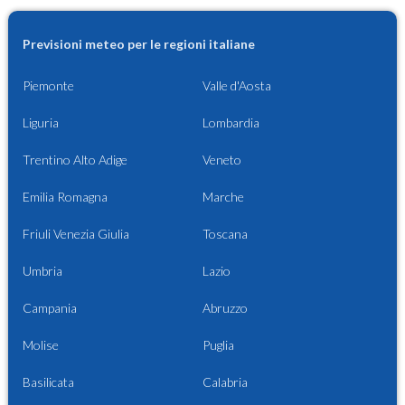
Previsioni meteo per le regioni italiane
Piemonte
Valle d'Aosta
Liguria
Lombardia
Trentino Alto Adige
Veneto
Emilia Romagna
Marche
Friuli Venezia Giulia
Toscana
Umbria
Lazio
Campania
Abruzzo
Molise
Puglia
Basilicata
Calabria