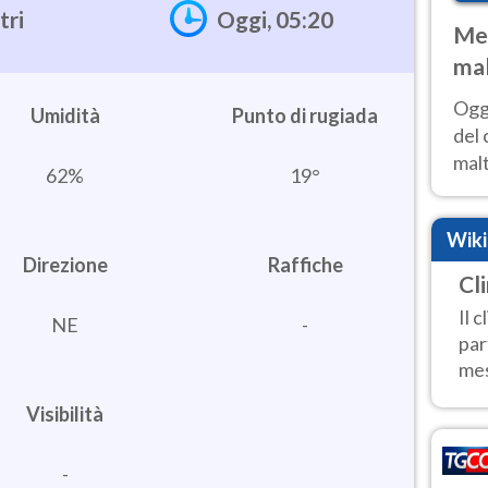
tri
Oggi, 05:20
Met
mal
nub
Oggi
Umidità
es
del 
malt
62%
19°
estr
prev
Wik
Direzione
Raffiche
Cl
Il 
NE
-
par
mes
Visibilità
-