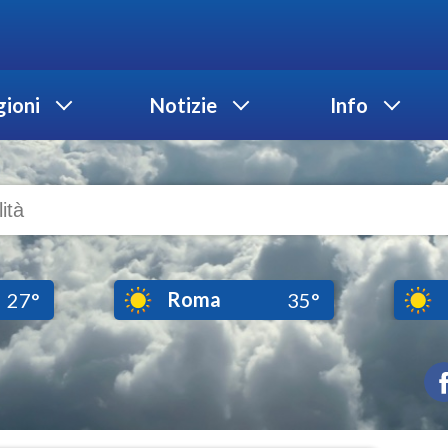
ioni
Notizie
Info
Roma
27°
35°