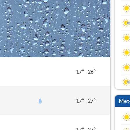
17°
26°
17°
27°
Mete
17°
27°