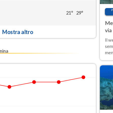
P
21°
29°
Met
via
Mostra altro
cal
Il w
sem
nina
ment
fino
calo