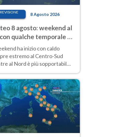
REVISIONE
8 Agosto 2026
eo 8 agosto: weekend al
 con qualche temporale e
do estremo al Centro-Sud
eekend ha inizio con caldo
pre estremo al Centro-Sud
re al Nord è più sopportabile
 a domenica 9. Temporali di
re sui rilievi.