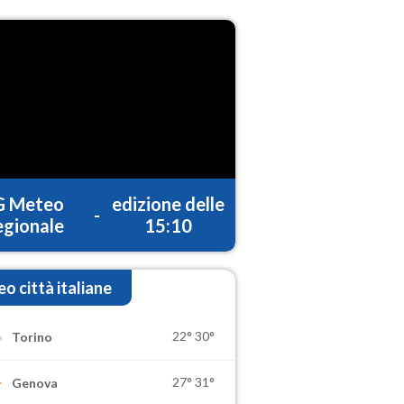
G Meteo
edizione delle
-
gionale
15:10
o città italiane
22°
30°
Torino
27°
31°
Genova