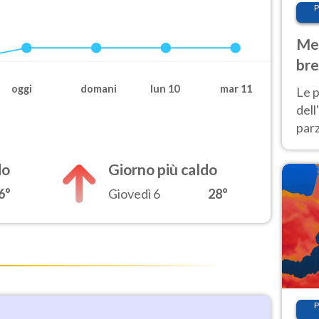
P
Met
bre
Nor
oggi
domani
lun 10
mar 11
Le p
dell
parz
al 
40 g
do
Giorno più caldo
6°
Giovedì 6
28°
P