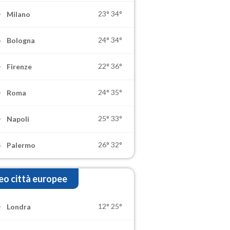
23°
34°
Milano
24°
34°
Bologna
22°
36°
Firenze
24°
35°
Roma
25°
33°
Napoli
26°
32°
Palermo
o città europee
12°
25°
Londra