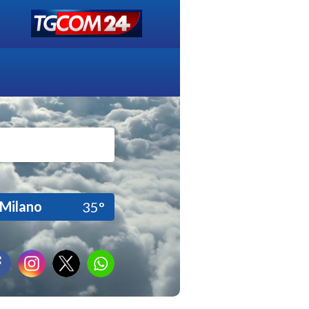
Milano
35°