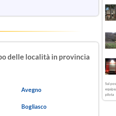
o delle località in provincia
Sul po
Avegno
equipag
pilota
Bogliasco