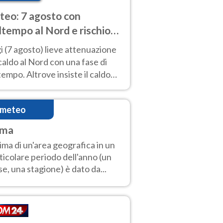
eo: 7 agosto con
tempo al Nord e rischio
ifragi. Altrove caldo
 (7 agosto) lieve attenuazione
tremo
caldo al Nord con una fase di
empo. Altrove insiste il caldo
emo con picchi di 40°C. Le
isioni
imeteo
ima
clima di un'area geografica in un
ticolare periodo dell'anno (un
e, una stagione) è dato da...