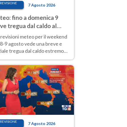
REVISIONE
7 Agosto 2026
eo: fino a domenica 9
ve tregua dal caldo al
d! Altrove calura e afa
revisioni meteo per il weekend
'8-9 agosto vede una breve e
iale tregua dal caldo estremo
Nord mentre altrove persistono
radi.
REVISIONE
7 Agosto 2026