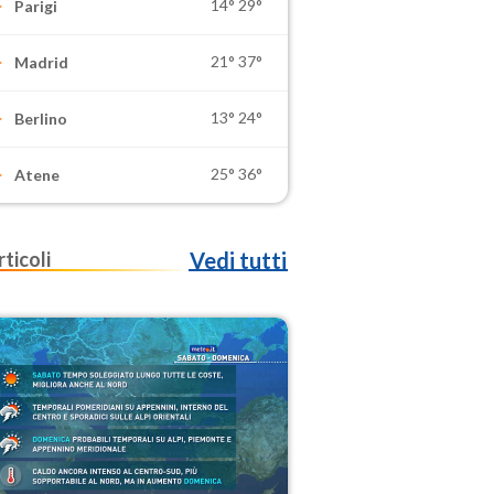
14°
29°
Parigi
21°
37°
Madrid
13°
24°
Berlino
25°
36°
Atene
rticoli
Vedi tutti