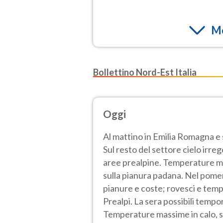
Mo
Bollettino Nord-Est Italia
Oggi
Al mattino in Emilia Romagna e
Sul resto del settore cielo irre
aree prealpine. Temperature mini
sulla pianura padana. Nel pom
pianure e coste; rovesci e tempo
Prealpi. La sera possibili tempor
Temperature massime in calo, s