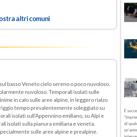
stra altri comuni
 sul basso Veneto cielo sereno o poco nuvoloso.
golarmente nuvoloso. Temporali isolati sulle
me in calo sulle aree alpine, in leggero rialzo
eriggio tempo prevalentemente soleggiato su
È succ
rali isolati sull'Appennino emiliano, su Alpi e
"impren
ali isolati sulla pianura emiliana e veneta.
di qual
un'ammo
pecialmente sulle aree alpine e prealpine.
interve