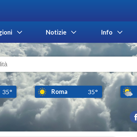
ioni
Notizie
Info
Roma
35°
35°