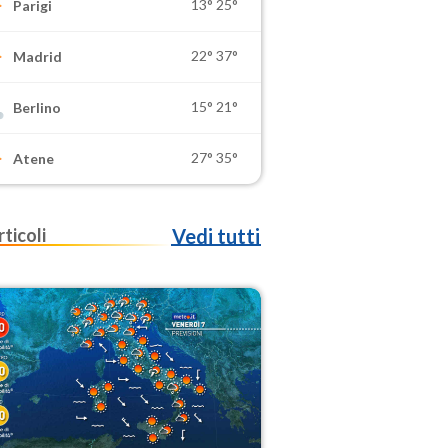
13°
25°
Parigi
22°
37°
Madrid
15°
21°
Berlino
27°
35°
Atene
rticoli
Vedi tutti