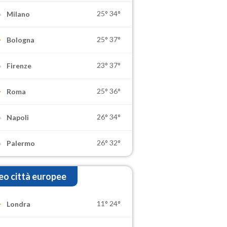
25°
34°
Milano
25°
37°
Bologna
23°
37°
Firenze
25°
36°
Roma
26°
34°
Napoli
26°
32°
Palermo
o città europee
11°
24°
Londra