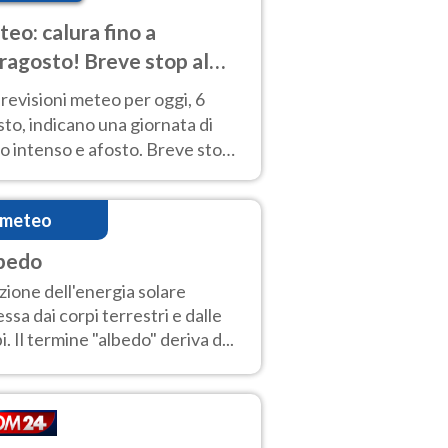
eo: calura fino a
ragosto! Breve stop al
d tra 7 e 9 agosto
revisioni meteo per oggi, 6
to, indicano una giornata di
o intenso e afosto. Breve stop
Anticiclone solo sulle regioni del
d.
imeteo
bedo
zione dell'energia solare
lessa dai corpi terrestri e dalle
i. Il termine "albedo" deriva d...