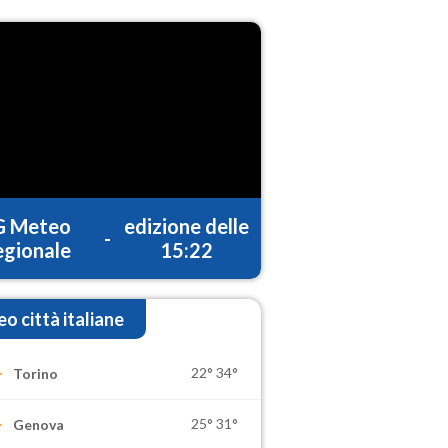
G Meteo
edizione delle
-
gionale
15:22
o città italiane
22°
34°
Torino
25°
31°
Genova