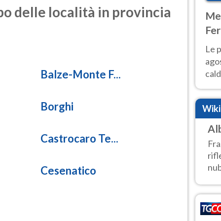
o delle località in provincia
Met
Fer
Nor
Le p
agos
Balze-Monte F...
cald
all'
Nor
Borghi
Wik
Al
Castrocaro Te...
Fra
rif
nub
Cesenatico