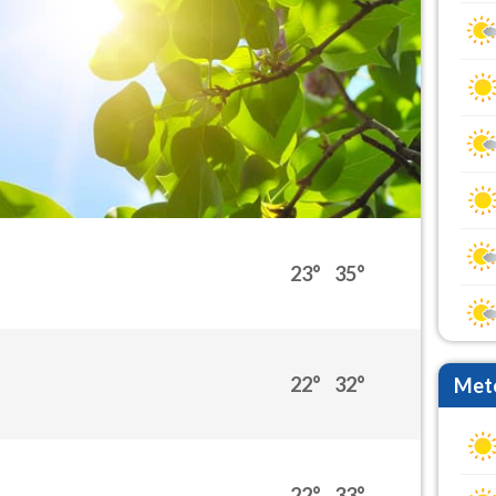
23°
35°
22°
32°
Mete
22°
33°