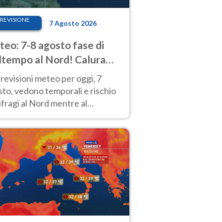
REVISIONE
7 Agosto 2026
eo: 7-8 agosto fase di
tempo al Nord! Calura
o a Ferragosto
revisioni meteo per oggi, 7
to, vedono temporali e rischio
fragi al Nord mentre al
tro-Sud sole e caldo sempre
to intenso.