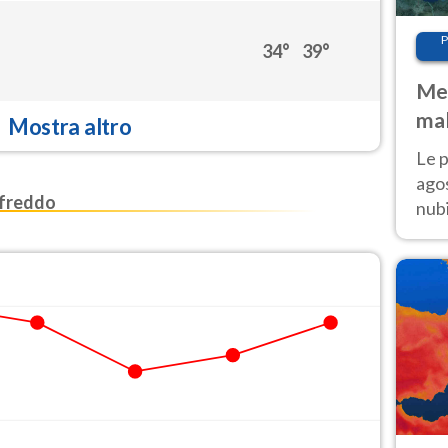
P
34°
39°
Met
mal
Mostra altro
fin
Le p
agos
freddo
nubi
Cen
mol