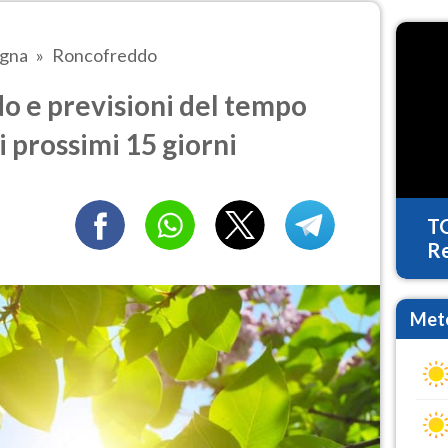
agna
Roncofreddo
 e previsioni del tempo
i prossimi 15 giorni
T
Re
Mete