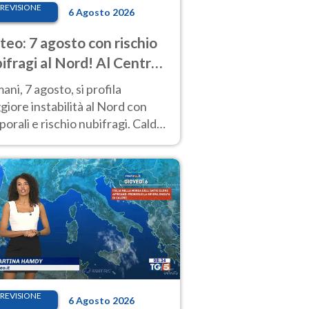
REVISIONE
6 Agosto 2026
eo: 7 agosto con rischio
ifragi al Nord! Al Centro-
 caldo estremo
ni, 7 agosto, si profila
iore instabilità al Nord con
orali e rischio nubifragi. Caldo
pre estremo al Centro-Sud. Le
isioni.
REVISIONE
6 Agosto 2026