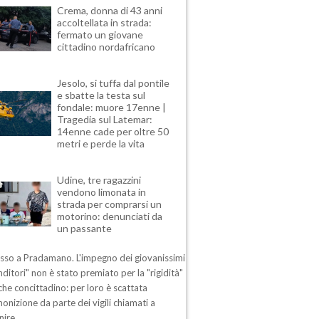
Crema, donna di 43 anni
accoltellata in strada:
fermato un giovane
cittadino nordafricano
Jesolo, si tuffa dal pontile
e sbatte la testa sul
fondale: muore 17enne |
Tragedia sul Latemar:
14enne cade per oltre 50
metri e perde la vita
Udine, tre ragazzini
vendono limonata in
strada per comprarsi un
motorino: denunciati da
un passante
esso a Pradamano. L'impegno dei giovanissimi
ditori" non è stato premiato per la "rigidità"
che concittadino: per loro è scattata
nizione da parte dei vigili chiamati a
nire