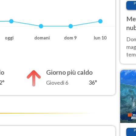
P
Met
nub
Sud
oggi
domani
dom 9
lun 10
Doma
magg
temp
sem
prev
do
Giorno più caldo
2°
Giovedì 6
36°
P