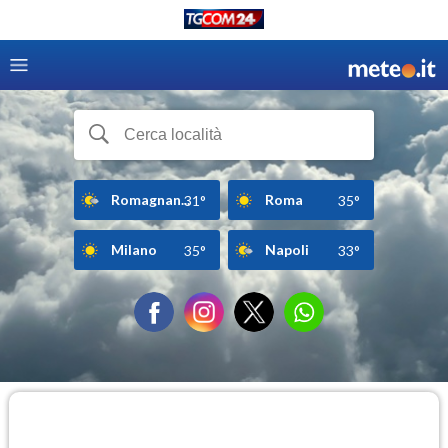
Romagnan...
Roma
31°
35°
Milano
Napoli
35°
33°