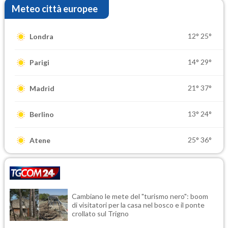
Meteo città europee
12°
25°
Londra
14°
29°
Parigi
21°
37°
Madrid
13°
24°
Berlino
25°
36°
Atene
Cambiano le mete del "turismo nero": boom
di visitatori per la casa nel bosco e il ponte
crollato sul Trigno