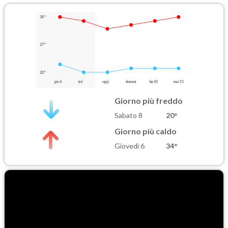
34°
27°
20°
gio 6
ieri
oggi
domani
lun 10
mar 11
Giorno più freddo
Sabato 8
20°
Giorno più caldo
Giovedì 6
34°