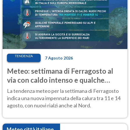
TENDENZA
7 Agosto 2026
Meteo: settimana di Ferragosto al
via con caldo intenso e qualche
temporale
La tendenza meteo per la settimana di Ferragosto
indica una nuova impennata della calura tra 11 e 14
agosto, con nuovi rialzi anche al Nord.
Meteo città italiane