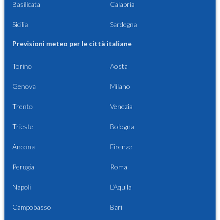
Basilicata
Calabria
Sicilia
Sardegna
Previsioni meteo per le città italiane
Torino
Aosta
Genova
Milano
Trento
Venezia
Trieste
Bologna
Ancona
Firenze
Perugia
Roma
Napoli
L'Aquila
Campobasso
Bari