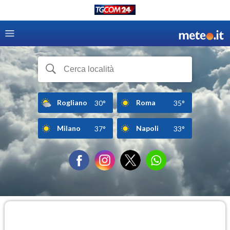
Rogliano
Roma
30°
35°
Milano
Napoli
37°
33°