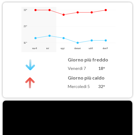
32°
25°
18°
mar 4
ieri
oggi
domani
sab 8
dom 9
Giorno più freddo
Venerdì 7
18°
Giorno più caldo
Mercoledì 5
32°