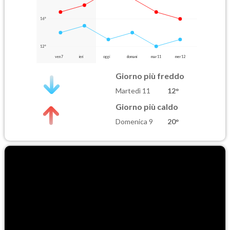
16°
12°
ven 7
ieri
oggi
domani
mar 11
mer 12
Giorno più freddo
Martedì 11
12°
Giorno più caldo
Domenica 9
20°