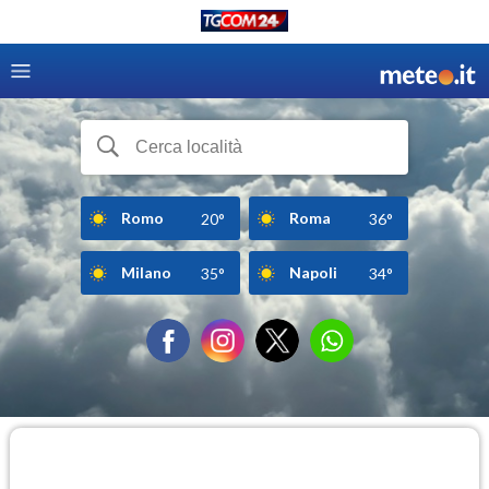
Romo
Roma
20°
36°
Milano
Napoli
35°
34°