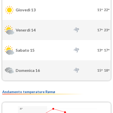
Giovedì 13
11°
22°
Venerdì 14
17°
23°
Sabato 15
13°
17°
Domenica 16
15°
18°
Andamento temperature Rømø
20°