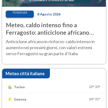
TENDENZA
8 Agosto 2026
Meteo, caldo intenso fino a
Ferragosto: anticiclone africano
ancora protagonista
Anticiclone africano in rinforzo: caldo intenso in
aumento nei prossimi giorni, con valori estremi
verso Ferragosto su gran parte d’Italia
Meteo città italiane
22°
33°
Torino
26°
31°
Genova