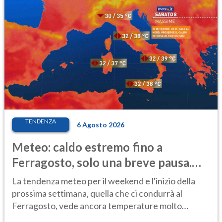
TENDENZA
6 Agosto 2026
Meteo: caldo estremo fino a
Ferragosto, solo una breve pausa.
Ecco dove
La tendenza meteo per il weekend e l'inizio della
prossima settimana, quella che ci condurrà al
Ferragosto, vede ancora temperature molto
elevate