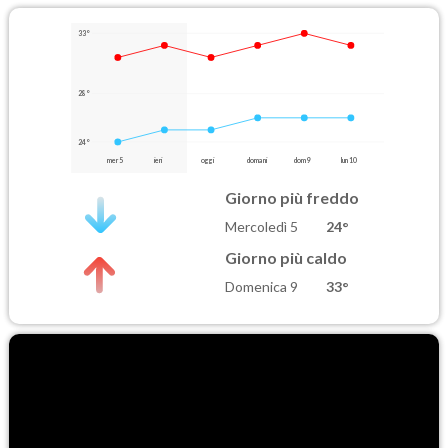
33°
28°
24°
mer 5
ieri
oggi
domani
dom 9
lun 10
Giorno più freddo
Mercoledì 5
24°
Giorno più caldo
Domenica 9
33°