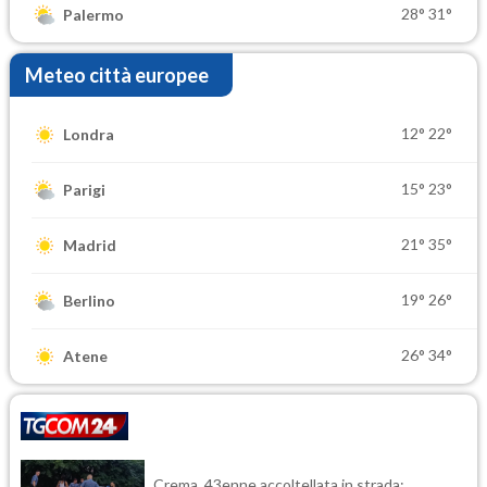
28°
31°
Palermo
Meteo città europee
12°
22°
Londra
15°
23°
Parigi
21°
35°
Madrid
19°
26°
Berlino
26°
34°
Atene
Crema, 43enne accoltellata in strada: