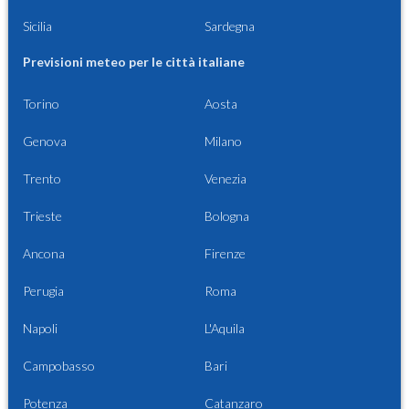
Sicilia
Sardegna
Previsioni meteo per le città italiane
Torino
Aosta
Genova
Milano
Trento
Venezia
Trieste
Bologna
Ancona
Firenze
Perugia
Roma
Napoli
L'Aquila
Campobasso
Bari
Potenza
Catanzaro