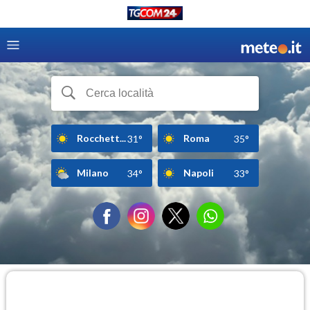
Rocchett...
Roma
31°
35°
Milano
Napoli
34°
33°