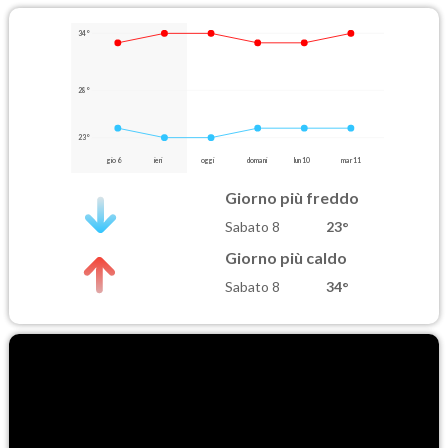
34°
28°
23°
gio 6
ieri
oggi
domani
lun 10
mar 11
Giorno più freddo
Sabato 8
23°
Giorno più caldo
Sabato 8
34°