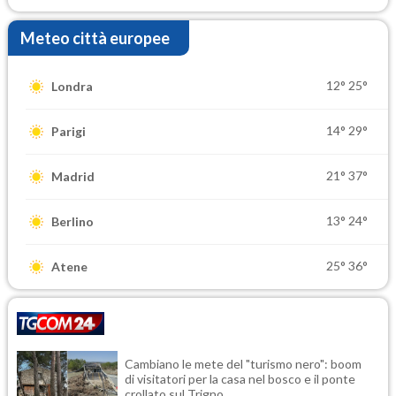
Meteo città europee
12°
25°
Londra
14°
29°
Parigi
21°
37°
Madrid
13°
24°
Berlino
25°
36°
Atene
Cambiano le mete del "turismo nero": boom
di visitatori per la casa nel bosco e il ponte
crollato sul Trigno