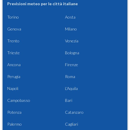
Previsioni meteo per le città italiane
Torino
Aosta
Genova
Milano
Trento
Venezia
Trieste
Bologna
Ancona
Firenze
Perugia
Roma
Napoli
L'Aquila
Campobasso
Bari
Potenza
Catanzaro
Palermo
Cagliari