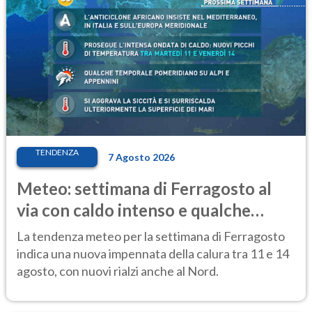
TENDENZA
7 Agosto 2026
Meteo: settimana di Ferragosto al
via con caldo intenso e qualche
temporale
La tendenza meteo per la settimana di Ferragosto
indica una nuova impennata della calura tra 11 e 14
agosto, con nuovi rialzi anche al Nord.