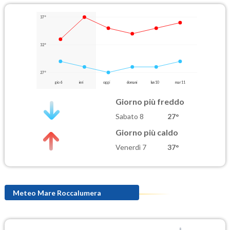
37°
32°
27°
gio 6
ieri
oggi
domani
lun 10
mar 11
Giorno più freddo
Sabato 8
27°
Giorno più caldo
Venerdì 7
37°
Meteo Mare Roccalumera