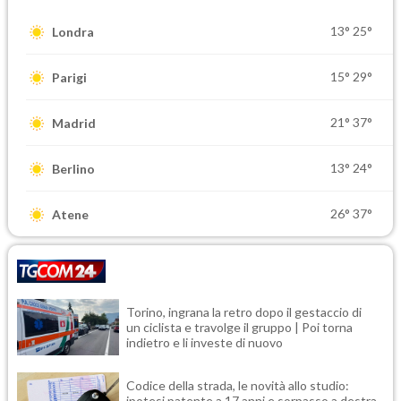
13°
25°
Londra
15°
29°
Parigi
21°
37°
Madrid
13°
24°
Berlino
26°
37°
Atene
Torino, ingrana la retro dopo il gestaccio di
un ciclista e travolge il gruppo | Poi torna
indietro e li investe di nuovo
Codice della strada, le novità allo studio:
ipotesi patente a 17 anni e sorpasso a destra