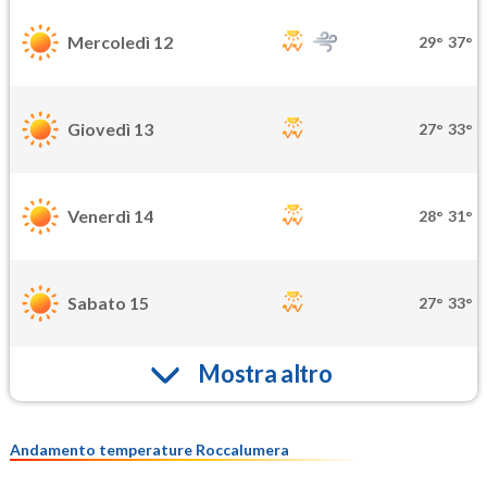
Mercoledì 12
29°
37°
Giovedì 13
27°
33°
Venerdì 14
28°
31°
Sabato 15
27°
33°
Mostra altro
Andamento temperature Roccalumera