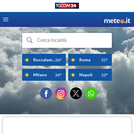
Roccalum...
Roma
36°
35°
Milano
Napoli
34°
33°