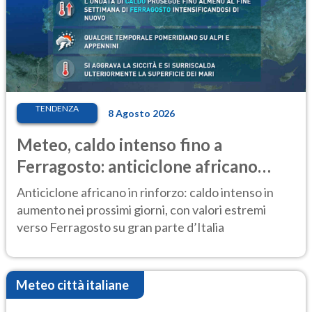
TENDENZA
8 Agosto 2026
Meteo, caldo intenso fino a
Ferragosto: anticiclone africano
ancora protagonista
Anticiclone africano in rinforzo: caldo intenso in
aumento nei prossimi giorni, con valori estremi
verso Ferragosto su gran parte d’Italia
Meteo città italiane