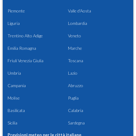
Piemonte
Valle d'Aosta
Liguria
Lombardia
Trentino Alto Adige
Veneto
Emilia Romagna
Marche
Friuli Venezia Giulia
Toscana
Umbria
Lazio
Campania
Abruzzo
Molise
Puglia
Basilicata
Calabria
Sicilia
Sardegna
Previsioni meteo per le città italiane