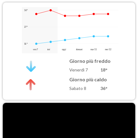
36°
27°
18°
ven 7
ieri
oggi
domani
mar 11
mer 12
Giorno più freddo
Venerdì 7
18°
Giorno più caldo
Sabato 8
36°