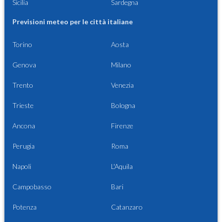
Sicilia
Sardegna
Previsioni meteo per le città italiane
Torino
Aosta
Genova
Milano
Trento
Venezia
Trieste
Bologna
Ancona
Firenze
Perugia
Roma
Napoli
L'Aquila
Campobasso
Bari
Potenza
Catanzaro