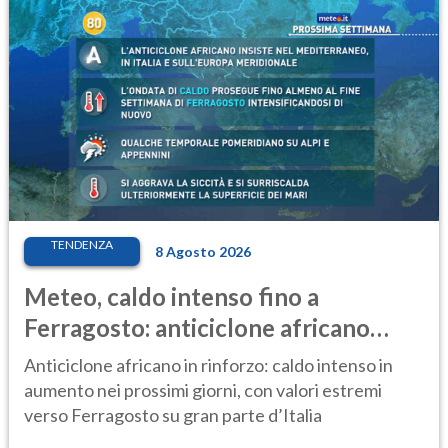
TENDENZA
8 Agosto 2026
Meteo, caldo intenso fino a
Ferragosto: anticiclone africano
ancora protagonista
Anticiclone africano in rinforzo: caldo intenso in
aumento nei prossimi giorni, con valori estremi
verso Ferragosto su gran parte d’Italia