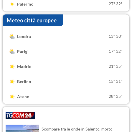
27°
32°
Palermo
Meteo città europee
13°
30°
Londra
17°
32°
Parigi
21°
35°
Madrid
15°
31°
Berlino
28°
35°
Atene
Scompare tra le onde in Salento, morto