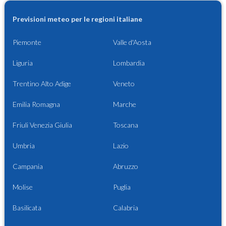
Previsioni meteo per le regioni italiane
Piemonte
Valle d'Aosta
Liguria
Lombardia
Trentino Alto Adige
Veneto
Emilia Romagna
Marche
Friuli Venezia Giulia
Toscana
Umbria
Lazio
Campania
Abruzzo
Molise
Puglia
Basilicata
Calabria